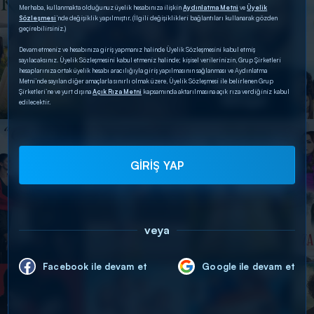
Merhaba, kullanmakta olduğunuz üyelik hesabınıza ilişkin
Aydınlatma Metni
ve
Üyelik
Sözleşmesi
’nde değişiklik yapılmıştır. (İlgili değişiklikleri bağlantıları kullanarak gözden
geçirebilirsiniz.)
Devam etmeniz ve hesabınıza giriş yapmanız halinde Üyelik Sözleşmesini kabul etmiş
sayılacaksınız. Üyelik Sözleşmesini kabul etmeniz halinde; kişisel verilerinizin, Grup Şirketleri
hesaplarınıza ortak üyelik hesabı aracılığıyla giriş yapılmasının sağlanması ve Aydınlatma
Metni’nde sayılan diğer amaçlarla sınırlı olmak üzere, Üyelik Sözleşmesi ile belirlenen Grup
Şirketleri’ne ve yurt dışına
Açık Rıza Metni
kapsamında aktarılmasına açık rıza verdiğiniz kabul
edilecektir.
GİRİŞ YAP
veya
Facebook ile devam et
Google ile devam et