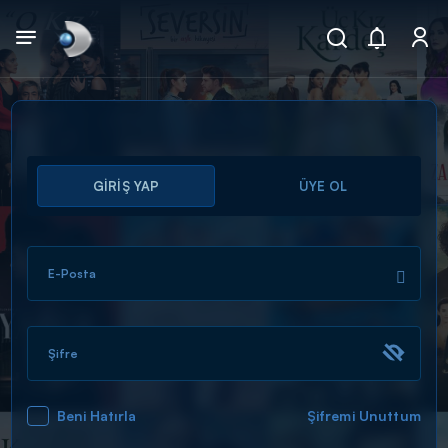
Arama
GİRİŞ YAP
ÜYE OL
muhteşem ikili
ARAMA SONUÇLARI
E-Posta
Şifre
Beni Hatırla
Şifremi Unuttum
DİĞER SONUÇLAR