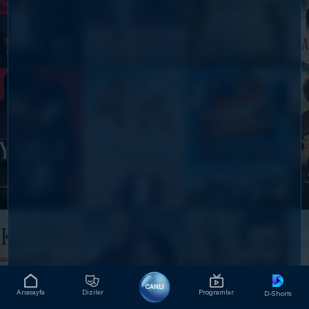
CANLI
Anasayfa
Diziler
Programlar
D-Shorts