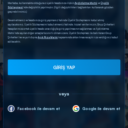
Merhaba, kullanmakta olduğunuz üyelik hesabınıza ilişkin
Aydınlatma Metni
ve
Üyelik
Sözleşmesi
’nde değişiklik yapılmıştır. (İlgili değişiklikleri bağlantıları kullanarak gözden
geçirebilirsiniz.)
Devam etmeniz ve hesabınıza giriş yapmanız halinde Üyelik Sözleşmesini kabul etmiş
sayılacaksınız. Üyelik Sözleşmesini kabul etmeniz halinde; kişisel verilerinizin, Grup Şirketleri
hesaplarınıza ortak üyelik hesabı aracılığıyla giriş yapılmasının sağlanması ve Aydınlatma
Metni’nde sayılan diğer amaçlarla sınırlı olmak üzere, Üyelik Sözleşmesi ile belirlenen Grup
Şirketleri’ne ve yurt dışına
Açık Rıza Metni
kapsamında aktarılmasına açık rıza verdiğiniz kabul
edilecektir.
GİRİŞ YAP
veya
Facebook ile devam et
Google ile devam et