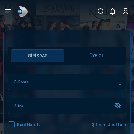
Arama
GİRİŞ YAP
ÜYE OL
muhteşem ikili
ARAMA SONUÇLARI
E-Posta
Şifre
Beni Hatırla
Şifremi Unuttum
DİĞER SONUÇLAR