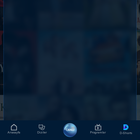
CANLI
Anasayfa
Diziler
Programlar
D-Shorts