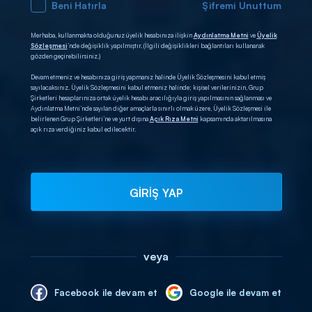
Beni Hatırla
Şifremi Unuttum
Merhaba, kullanmakta olduğunuz üyelik hesabınıza ilişkin
Aydınlatma Metni
ve
Üyelik
Sözleşmesi
’nde değişiklik yapılmıştır. (İlgili değişiklikleri bağlantıları kullanarak
gözden geçirebilirsiniz.)
Devam etmeniz ve hesabınıza giriş yapmanız halinde Üyelik Sözleşmesini kabul etmiş
sayılacaksınız. Üyelik Sözleşmesini kabul etmeniz halinde; kişisel verilerinizin, Grup
Şirketleri hesaplarınıza ortak üyelik hesabı aracılığıyla giriş yapılmasının sağlanması ve
Aydınlatma Metni’nde sayılan diğer amaçlarla sınırlı olmak üzere, Üyelik Sözleşmesi ile
belirlenen Grup Şirketleri’ne ve yurt dışına
Açık Rıza Metni
kapsamında aktarılmasına
açık rıza verdiğiniz kabul edilecektir.
GİRİŞ YAP
veya
Facebook ile devam et
Google ile devam et