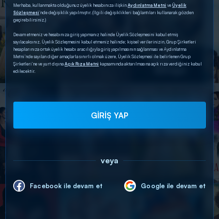
Merhaba, kullanmakta olduğunuz üyelik hesabınıza ilişkin
Aydınlatma Metni
ve
Üyelik
Sözleşmesi
’nde değişiklik yapılmıştır. (İlgili değişiklikleri bağlantıları kullanarak gözden
geçirebilirsiniz.)
Devam etmeniz ve hesabınıza giriş yapmanız halinde Üyelik Sözleşmesini kabul etmiş
sayılacaksınız. Üyelik Sözleşmesini kabul etmeniz halinde; kişisel verilerinizin, Grup Şirketleri
hesaplarınıza ortak üyelik hesabı aracılığıyla giriş yapılmasının sağlanması ve Aydınlatma
Metni’nde sayılan diğer amaçlarla sınırlı olmak üzere, Üyelik Sözleşmesi ile belirlenen Grup
Şirketleri’ne ve yurt dışına
Açık Rıza Metni
kapsamında aktarılmasına açık rıza verdiğiniz kabul
edilecektir.
GİRİŞ YAP
veya
Facebook ile devam et
Google ile devam et