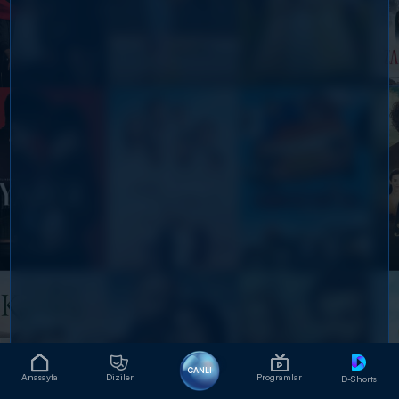
CANLI
Anasayfa
Diziler
Programlar
D-Shorts