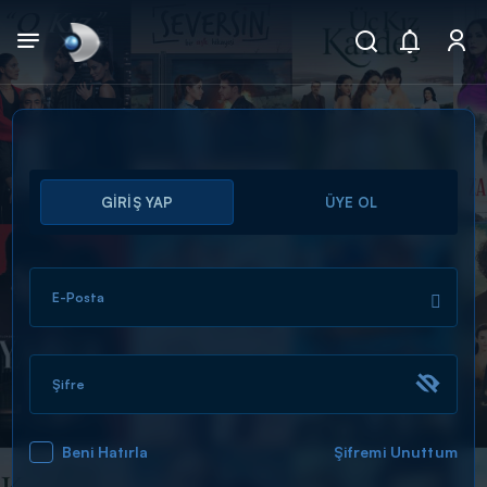
Arama
GİRİŞ YAP
ÜYE OL
muhteşem ikili
ARAMA SONUÇLARI
E-Posta
Şifre
Beni Hatırla
Şifremi Unuttum
DİĞER SONUÇLAR