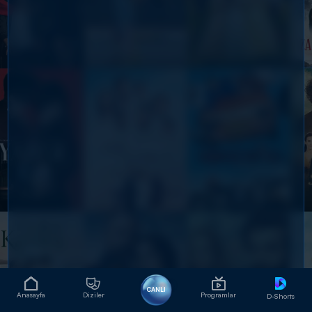
CANLI
Anasayfa
Diziler
Programlar
D-Shorts