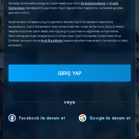
Merhaba, kullanmakta olduğunuz üyelik hesabınıza ilişkin
Aydınlatma Metni
ve
Üyelik
Sözleşmesi
’nde değişiklik yapılmıştır. (İlgili değişiklikleri bağlantıları kullanarak gözden
geçirebilirsiniz.)
Devam etmeniz ve hesabınıza giriş yapmanız halinde Üyelik Sözleşmesini kabul etmiş
sayılacaksınız. Üyelik Sözleşmesini kabul etmeniz halinde; kişisel verilerinizin, Grup Şirketleri
hesaplarınıza ortak üyelik hesabı aracılığıyla giriş yapılmasının sağlanması ve Aydınlatma
Metni’nde sayılan diğer amaçlarla sınırlı olmak üzere, Üyelik Sözleşmesi ile belirlenen Grup
Şirketleri’ne ve yurt dışına
Açık Rıza Metni
kapsamında aktarılmasına açık rıza verdiğiniz kabul
edilecektir.
GİRİŞ YAP
veya
Facebook ile devam et
Google ile devam et