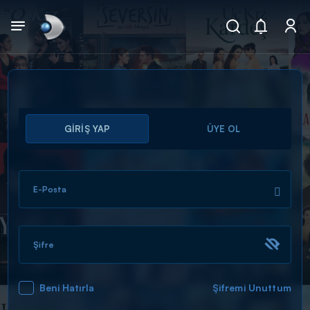
Arama
GİRİŞ YAP
ÜYE OL
muhteşem ikili
ARAMA SONUÇLARI
E-Posta
Şifre
Beni Hatırla
Şifremi Unuttum
DİĞER SONUÇLAR