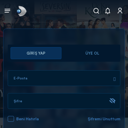
Arama
GİRİŞ YAP
ÜYE OL
muhteşem ikili
ARAMA SONUÇLARI
E-Posta
Şifre
Beni Hatırla
Şifremi Unuttum
DİĞER SONUÇLAR