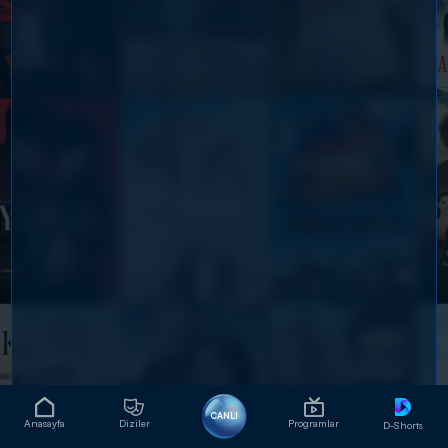
CANLI
Anasayfa
Diziler
Programlar
D-Shorts