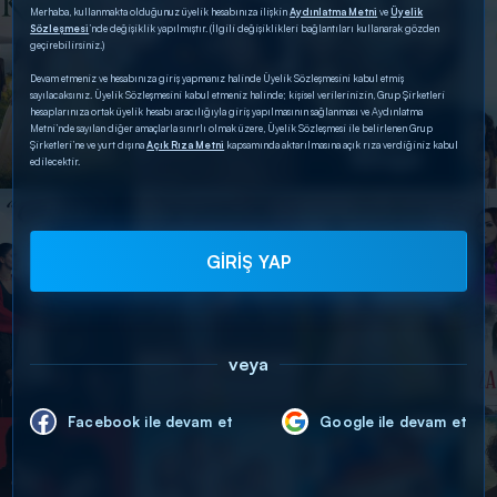
Merhaba, kullanmakta olduğunuz üyelik hesabınıza ilişkin
Aydınlatma Metni
ve
Üyelik
Sözleşmesi
’nde değişiklik yapılmıştır. (İlgili değişiklikleri bağlantıları kullanarak gözden
geçirebilirsiniz.)
Devam etmeniz ve hesabınıza giriş yapmanız halinde Üyelik Sözleşmesini kabul etmiş
sayılacaksınız. Üyelik Sözleşmesini kabul etmeniz halinde; kişisel verilerinizin, Grup Şirketleri
hesaplarınıza ortak üyelik hesabı aracılığıyla giriş yapılmasının sağlanması ve Aydınlatma
Metni’nde sayılan diğer amaçlarla sınırlı olmak üzere, Üyelik Sözleşmesi ile belirlenen Grup
Şirketleri’ne ve yurt dışına
Açık Rıza Metni
kapsamında aktarılmasına açık rıza verdiğiniz kabul
edilecektir.
GİRİŞ YAP
veya
Facebook ile devam et
Google ile devam et