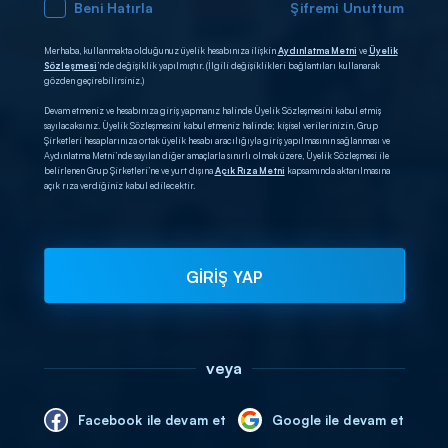
Beni Hatırla
Şifremi Unuttum
Merhaba, kullanmakta olduğunuz üyelik hesabınıza ilişkin
Aydınlatma Metni
ve
Üyelik
Sözleşmesi
’nde değişiklik yapılmıştır. (İlgili değişiklikleri bağlantıları kullanarak
gözden geçirebilirsiniz.)
Devam etmeniz ve hesabınıza giriş yapmanız halinde Üyelik Sözleşmesini kabul etmiş
sayılacaksınız. Üyelik Sözleşmesini kabul etmeniz halinde; kişisel verilerinizin, Grup
Şirketleri hesaplarınıza ortak üyelik hesabı aracılığıyla giriş yapılmasının sağlanması ve
Aydınlatma Metni’nde sayılan diğer amaçlarla sınırlı olmak üzere, Üyelik Sözleşmesi ile
belirlenen Grup Şirketleri’ne ve yurt dışına
Açık Rıza Metni
kapsamında aktarılmasına
açık rıza verdiğiniz kabul edilecektir.
GİRİŞ YAP
veya
Facebook ile devam et
Google ile devam et