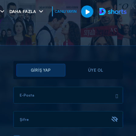
DAHA FAZLA
CANLI YAYIN
GİRİŞ YAP
ÜYE OL
E-Posta
muhteşem ikili
I
Şifre