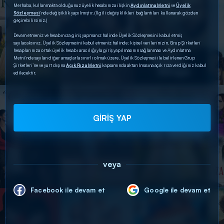
Merhaba, kullanmakta olduğunuz üyelik hesabınıza ilişkin
Aydınlatma Metni
ve
Üyelik
Sözleşmesi
’nde değişiklik yapılmıştır. (İlgili değişiklikleri bağlantıları kullanarak gözden
geçirebilirsiniz.)
Devam etmeniz ve hesabınıza giriş yapmanız halinde Üyelik Sözleşmesini kabul etmiş
sayılacaksınız. Üyelik Sözleşmesini kabul etmeniz halinde; kişisel verilerinizin, Grup Şirketleri
hesaplarınıza ortak üyelik hesabı aracılığıyla giriş yapılmasının sağlanması ve Aydınlatma
Metni’nde sayılan diğer amaçlarla sınırlı olmak üzere, Üyelik Sözleşmesi ile belirlenen Grup
Şirketleri’ne ve yurt dışına
Açık Rıza Metni
kapsamında aktarılmasına açık rıza verdiğiniz kabul
edilecektir.
GİRİŞ YAP
veya
Facebook ile devam et
Google ile devam et