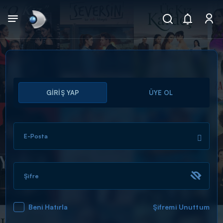
Arama
GİRİŞ YAP
ÜYE OL
muhteşem ikili
ARAMA SONUÇLARI
E-Posta
Şifre
Beni Hatırla
Şifremi Unuttum
DİĞER SONUÇLAR