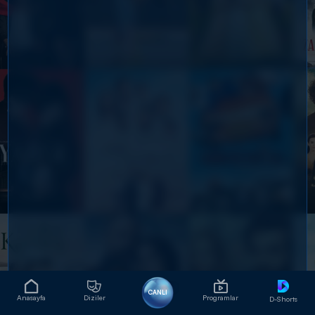
CANLI
Anasayfa
Diziler
Programlar
D-Shorts