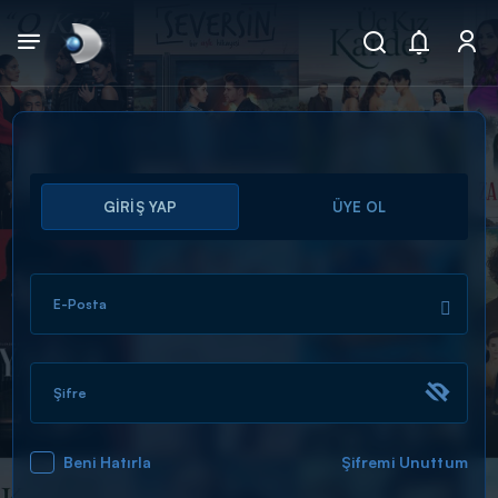
Arama
GİRİŞ YAP
ÜYE OL
muhteşem ikili
ARAMA SONUÇLARI
E-Posta
Şifre
Beni Hatırla
Şifremi Unuttum
DİĞER SONUÇLAR