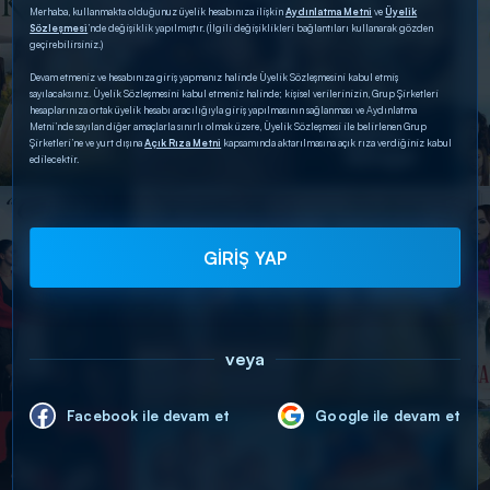
Merhaba, kullanmakta olduğunuz üyelik hesabınıza ilişkin
Aydınlatma Metni
ve
Üyelik
Sözleşmesi
’nde değişiklik yapılmıştır. (İlgili değişiklikleri bağlantıları kullanarak gözden
geçirebilirsiniz.)
Devam etmeniz ve hesabınıza giriş yapmanız halinde Üyelik Sözleşmesini kabul etmiş
sayılacaksınız. Üyelik Sözleşmesini kabul etmeniz halinde; kişisel verilerinizin, Grup Şirketleri
hesaplarınıza ortak üyelik hesabı aracılığıyla giriş yapılmasının sağlanması ve Aydınlatma
Metni’nde sayılan diğer amaçlarla sınırlı olmak üzere, Üyelik Sözleşmesi ile belirlenen Grup
Şirketleri’ne ve yurt dışına
Açık Rıza Metni
kapsamında aktarılmasına açık rıza verdiğiniz kabul
edilecektir.
GİRİŞ YAP
veya
Facebook ile devam et
Google ile devam et