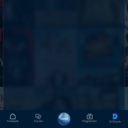
CANLI
Anasayfa
Diziler
Programlar
D-Shorts