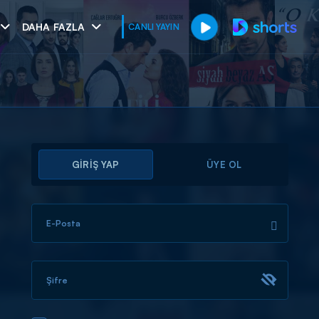
DAHA FAZLA
CANLI YAYIN
GİRİŞ YAP
ÜYE OL
E-Posta
muhteşem ikili
I
Şifre