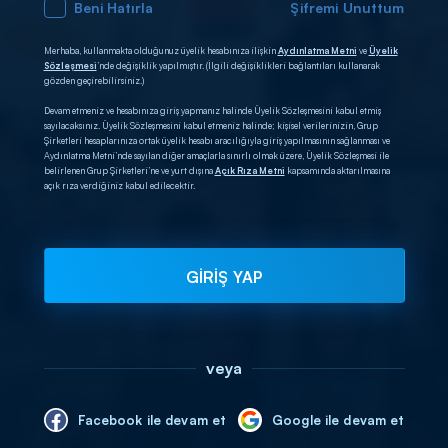
Beni Hatırla
Şifremi Unuttum
Merhaba, kullanmakta olduğunuz üyelik hesabınıza ilişkin
Aydınlatma Metni
ve
Üyelik
Sözleşmesi
’nde değişiklik yapılmıştır. (İlgili değişiklikleri bağlantıları kullanarak
gözden geçirebilirsiniz.)
Devam etmeniz ve hesabınıza giriş yapmanız halinde Üyelik Sözleşmesini kabul etmiş
sayılacaksınız. Üyelik Sözleşmesini kabul etmeniz halinde; kişisel verilerinizin, Grup
Şirketleri hesaplarınıza ortak üyelik hesabı aracılığıyla giriş yapılmasının sağlanması ve
Aydınlatma Metni’nde sayılan diğer amaçlarla sınırlı olmak üzere, Üyelik Sözleşmesi ile
belirlenen Grup Şirketleri’ne ve yurt dışına
Açık Rıza Metni
kapsamında aktarılmasına
açık rıza verdiğiniz kabul edilecektir.
GİRİŞ YAP
veya
Facebook ile devam et
Google ile devam et