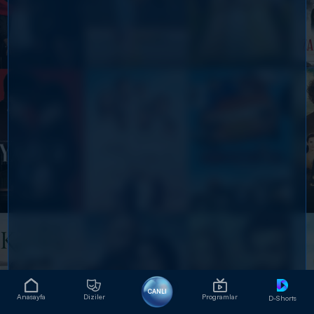
CANLI
Anasayfa
Diziler
Programlar
D-Shorts