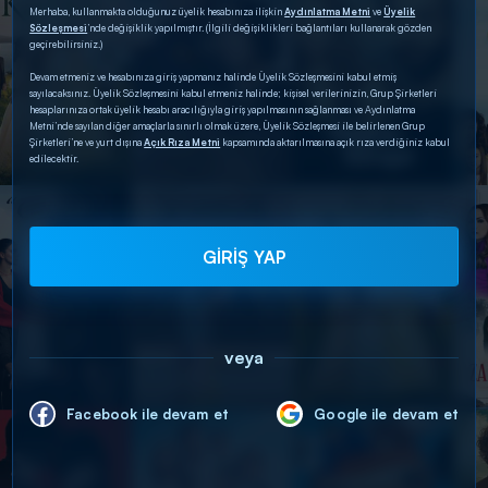
Merhaba, kullanmakta olduğunuz üyelik hesabınıza ilişkin
Aydınlatma Metni
ve
Üyelik
Sözleşmesi
’nde değişiklik yapılmıştır. (İlgili değişiklikleri bağlantıları kullanarak gözden
geçirebilirsiniz.)
Devam etmeniz ve hesabınıza giriş yapmanız halinde Üyelik Sözleşmesini kabul etmiş
sayılacaksınız. Üyelik Sözleşmesini kabul etmeniz halinde; kişisel verilerinizin, Grup Şirketleri
hesaplarınıza ortak üyelik hesabı aracılığıyla giriş yapılmasının sağlanması ve Aydınlatma
Metni’nde sayılan diğer amaçlarla sınırlı olmak üzere, Üyelik Sözleşmesi ile belirlenen Grup
Şirketleri’ne ve yurt dışına
Açık Rıza Metni
kapsamında aktarılmasına açık rıza verdiğiniz kabul
edilecektir.
GİRİŞ YAP
veya
Facebook ile devam et
Google ile devam et