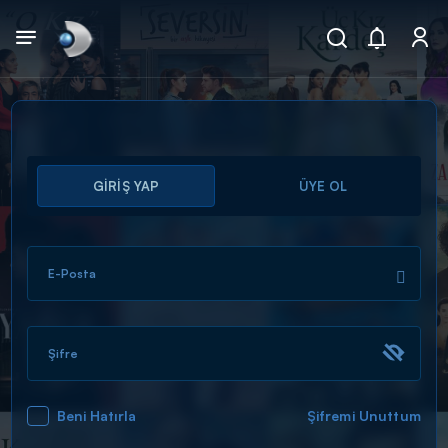
Arama
GİRİŞ YAP
ÜYE OL
muhteşem ikili
ARAMA SONUÇLARI
E-Posta
Şifre
Beni Hatırla
Şifremi Unuttum
DİĞER SONUÇLAR