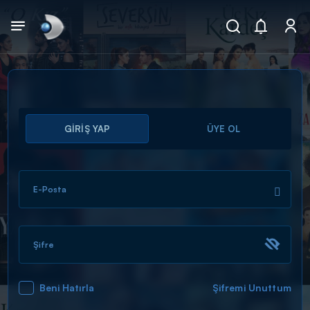
Arama
GİRİŞ YAP
ÜYE OL
muhteşem ikili
ARAMA SONUÇLARI
E-Posta
Şifre
Beni Hatırla
Şifremi Unuttum
DİĞER SONUÇLAR