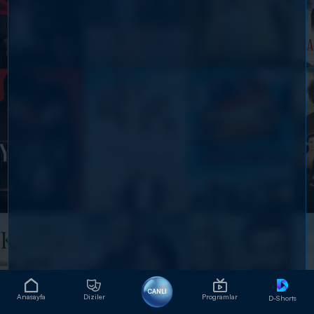
CANLI
Anasayfa
Diziler
Programlar
D-Shorts