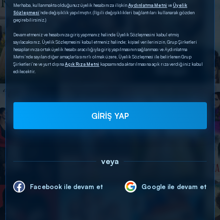
Merhaba, kullanmakta olduğunuz üyelik hesabınıza ilişkin
Aydınlatma Metni
ve
Üyelik
Sözleşmesi
’nde değişiklik yapılmıştır. (İlgili değişiklikleri bağlantıları kullanarak gözden
geçirebilirsiniz.)
Devam etmeniz ve hesabınıza giriş yapmanız halinde Üyelik Sözleşmesini kabul etmiş
sayılacaksınız. Üyelik Sözleşmesini kabul etmeniz halinde; kişisel verilerinizin, Grup Şirketleri
hesaplarınıza ortak üyelik hesabı aracılığıyla giriş yapılmasının sağlanması ve Aydınlatma
Metni’nde sayılan diğer amaçlarla sınırlı olmak üzere, Üyelik Sözleşmesi ile belirlenen Grup
Şirketleri’ne ve yurt dışına
Açık Rıza Metni
kapsamında aktarılmasına açık rıza verdiğiniz kabul
edilecektir.
GİRİŞ YAP
veya
Facebook ile devam et
Google ile devam et