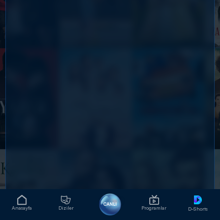
CANLI
Anasayfa
Diziler
Programlar
D-Shorts