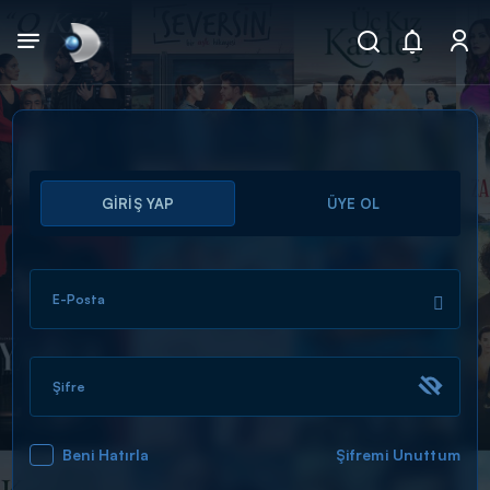
Arama
GİRİŞ YAP
ÜYE OL
muhteşem ikili
ARAMA SONUÇLARI
E-Posta
Şifre
Beni Hatırla
Şifremi Unuttum
DİĞER SONUÇLAR