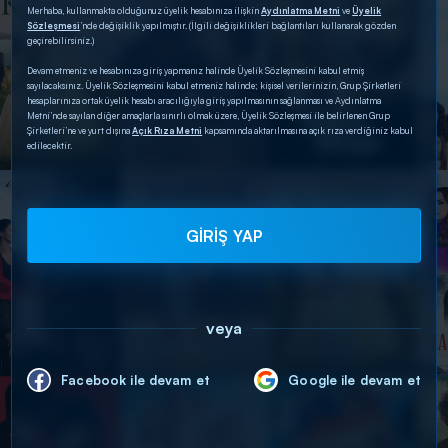
Merhaba, kullanmakta olduğunuz üyelik hesabınıza ilişkin
Aydınlatma Metni
ve
Üyelik
Sözleşmesi
’nde değişiklik yapılmıştır. (İlgili değişiklikleri bağlantıları kullanarak gözden
geçirebilirsiniz.)
Devam etmeniz ve hesabınıza giriş yapmanız halinde Üyelik Sözleşmesini kabul etmiş
sayılacaksınız. Üyelik Sözleşmesini kabul etmeniz halinde; kişisel verilerinizin, Grup Şirketleri
hesaplarınıza ortak üyelik hesabı aracılığıyla giriş yapılmasının sağlanması ve Aydınlatma
Metni’nde sayılan diğer amaçlarla sınırlı olmak üzere, Üyelik Sözleşmesi ile belirlenen Grup
Şirketleri’ne ve yurt dışına
Açık Rıza Metni
kapsamında aktarılmasına açık rıza verdiğiniz kabul
edilecektir.
GİRİŞ YAP
veya
Facebook ile devam et
Google ile devam et