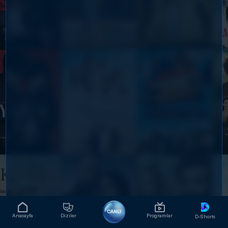
CANLI
Anasayfa
Diziler
Programlar
D-Shorts