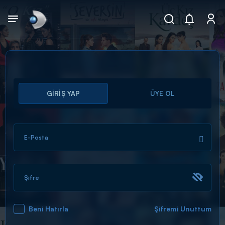
Arama
GİRİŞ YAP
ÜYE OL
muhteşem ikili
ARAMA SONUÇLARI
E-Posta
Şifre
Beni Hatırla
Şifremi Unuttum
DİĞER SONUÇLAR