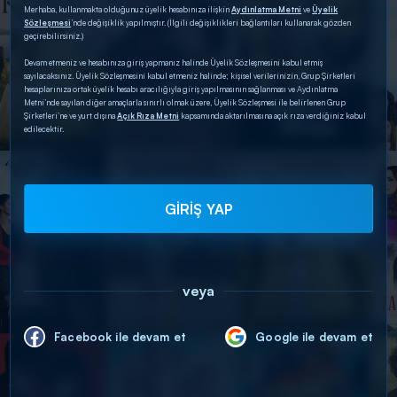
Merhaba, kullanmakta olduğunuz üyelik hesabınıza ilişkin
Aydınlatma Metni
ve
Üyelik
Sözleşmesi
’nde değişiklik yapılmıştır. (İlgili değişiklikleri bağlantıları kullanarak gözden
geçirebilirsiniz.)
Devam etmeniz ve hesabınıza giriş yapmanız halinde Üyelik Sözleşmesini kabul etmiş
sayılacaksınız. Üyelik Sözleşmesini kabul etmeniz halinde; kişisel verilerinizin, Grup Şirketleri
hesaplarınıza ortak üyelik hesabı aracılığıyla giriş yapılmasının sağlanması ve Aydınlatma
Metni’nde sayılan diğer amaçlarla sınırlı olmak üzere, Üyelik Sözleşmesi ile belirlenen Grup
Şirketleri’ne ve yurt dışına
Açık Rıza Metni
kapsamında aktarılmasına açık rıza verdiğiniz kabul
edilecektir.
GİRİŞ YAP
veya
Facebook ile devam et
Google ile devam et