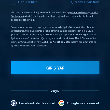
Beni Hatırla
Şifremi Unuttum
Merhaba, kullanmakta olduğunuz üyelik hesabınıza ilişkin
Aydınlatma Metni
ve
Üyelik
Sözleşmesi
’nde değişiklik yapılmıştır. (İlgili değişiklikleri bağlantıları kullanarak
gözden geçirebilirsiniz.)
Devam etmeniz ve hesabınıza giriş yapmanız halinde Üyelik Sözleşmesini kabul etmiş
sayılacaksınız. Üyelik Sözleşmesini kabul etmeniz halinde; kişisel verilerinizin, Grup
Şirketleri hesaplarınıza ortak üyelik hesabı aracılığıyla giriş yapılmasının sağlanması ve
Aydınlatma Metni’nde sayılan diğer amaçlarla sınırlı olmak üzere, Üyelik Sözleşmesi ile
belirlenen Grup Şirketleri’ne ve yurt dışına
Açık Rıza Metni
kapsamında aktarılmasına
açık rıza verdiğiniz kabul edilecektir.
GİRİŞ YAP
veya
Facebook ile devam et
Google ile devam et