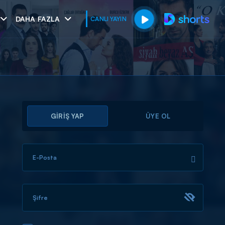
DAHA FAZLA
CANLI YAYIN
GİRİŞ YAP
ÜYE OL
E-Posta
muhteşem ikili
I
Şifre