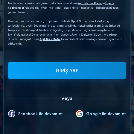
Merhaba, kullanmakta olduğunuz üyelik hesabınıza ilişkin
Aydınlatma Metni
ve
Üyelik
Sözleşmesi
’nde değişiklik yapılmıştır. (İlgili değişiklikleri bağlantıları kullanarak gözden
geçirebilirsiniz.)
Devam etmeniz ve hesabınıza giriş yapmanız halinde Üyelik Sözleşmesini kabul etmiş
sayılacaksınız. Üyelik Sözleşmesini kabul etmeniz halinde; kişisel verilerinizin, Grup Şirketleri
hesaplarınıza ortak üyelik hesabı aracılığıyla giriş yapılmasının sağlanması ve Aydınlatma
Metni’nde sayılan diğer amaçlarla sınırlı olmak üzere, Üyelik Sözleşmesi ile belirlenen Grup
Şirketleri’ne ve yurt dışına
Açık Rıza Metni
kapsamında aktarılmasına açık rıza verdiğiniz kabul
edilecektir.
GİRİŞ YAP
veya
Facebook ile devam et
Google ile devam et