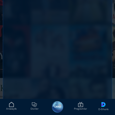
CANLI
Anasayfa
Diziler
Programlar
D-Shorts