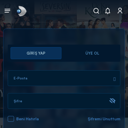
Arama
GİRİŞ YAP
ÜYE OL
muhteşem ikili
ARAMA SONUÇLARI
E-Posta
Şifre
Beni Hatırla
Şifremi Unuttum
DİĞER SONUÇLAR