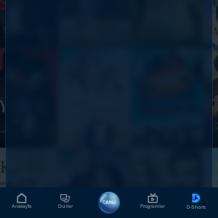
CANLI
Anasayfa
Diziler
Programlar
D-Shorts