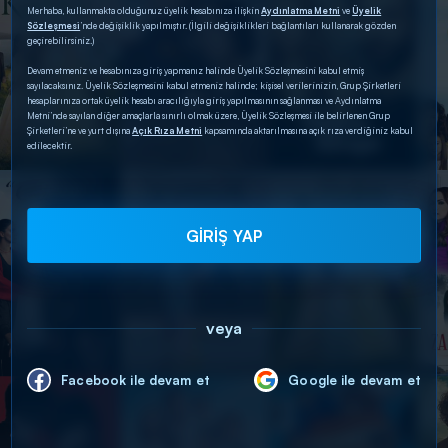
Merhaba, kullanmakta olduğunuz üyelik hesabınıza ilişkin
Aydınlatma Metni
ve
Üyelik
Sözleşmesi
’nde değişiklik yapılmıştır. (İlgili değişiklikleri bağlantıları kullanarak gözden
geçirebilirsiniz.)
Devam etmeniz ve hesabınıza giriş yapmanız halinde Üyelik Sözleşmesini kabul etmiş
sayılacaksınız. Üyelik Sözleşmesini kabul etmeniz halinde; kişisel verilerinizin, Grup Şirketleri
hesaplarınıza ortak üyelik hesabı aracılığıyla giriş yapılmasının sağlanması ve Aydınlatma
Metni’nde sayılan diğer amaçlarla sınırlı olmak üzere, Üyelik Sözleşmesi ile belirlenen Grup
Şirketleri’ne ve yurt dışına
Açık Rıza Metni
kapsamında aktarılmasına açık rıza verdiğiniz kabul
edilecektir.
GİRİŞ YAP
veya
Facebook ile devam et
Google ile devam et