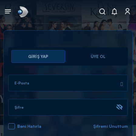
Arama
GİRİŞ YAP
ÜYE OL
muhteşem ikili
ARAMA SONUÇLARI
E-Posta
Şifre
Beni Hatırla
Şifremi Unuttum
DİĞER SONUÇLAR