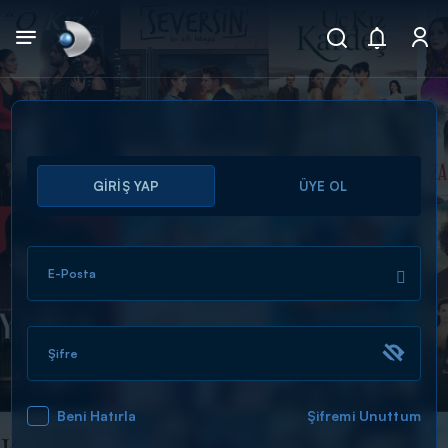
Arama
GİRİŞ YAP
ÜYE OL
muhteşem ikili
ARAMA SONUÇLARI
E-Posta
Şifre
Beni Hatırla
Şifremi Unuttum
DİĞER SONUÇLAR