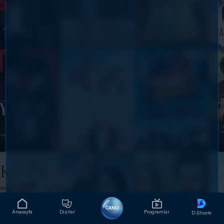
CANLI
Anasayfa
Diziler
Programlar
D-Shorts