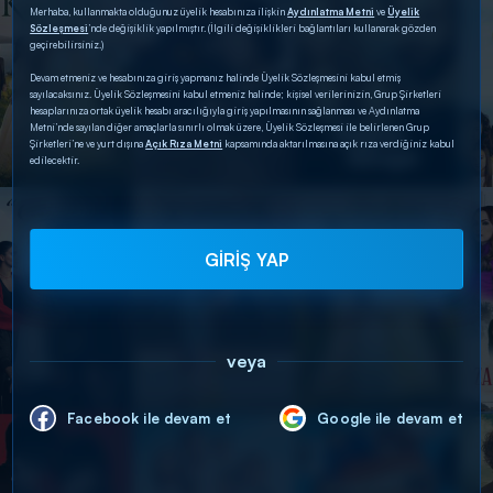
Merhaba, kullanmakta olduğunuz üyelik hesabınıza ilişkin
Aydınlatma Metni
ve
Üyelik
Sözleşmesi
’nde değişiklik yapılmıştır. (İlgili değişiklikleri bağlantıları kullanarak gözden
geçirebilirsiniz.)
Devam etmeniz ve hesabınıza giriş yapmanız halinde Üyelik Sözleşmesini kabul etmiş
sayılacaksınız. Üyelik Sözleşmesini kabul etmeniz halinde; kişisel verilerinizin, Grup Şirketleri
hesaplarınıza ortak üyelik hesabı aracılığıyla giriş yapılmasının sağlanması ve Aydınlatma
Metni’nde sayılan diğer amaçlarla sınırlı olmak üzere, Üyelik Sözleşmesi ile belirlenen Grup
Şirketleri’ne ve yurt dışına
Açık Rıza Metni
kapsamında aktarılmasına açık rıza verdiğiniz kabul
edilecektir.
GİRİŞ YAP
veya
Facebook ile devam et
Google ile devam et