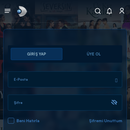
Arama
GİRİŞ YAP
ÜYE OL
muhteşem ikili
ARAMA SONUÇLARI
E-Posta
Şifre
Beni Hatırla
Şifremi Unuttum
DİĞER SONUÇLAR