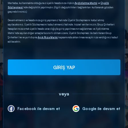
Merhaba, kullanmakta olduğunuz üyelik hesabınıza ilişkin
Aydınlatma Metni
ve
Üyelik
Sözleşmesi
’nde değişiklik yapılmıştır. (İlgili değişiklikleri bağlantıları kullanarak gözden
geçirebilirsiniz.)
Devam etmeniz ve hesabınıza giriş yapmanız halinde Üyelik Sözleşmesini kabul etmiş
sayılacaksınız. Üyelik Sözleşmesini kabul etmeniz halinde; kişisel verilerinizin, Grup Şirketleri
hesaplarınıza ortak üyelik hesabı aracılığıyla giriş yapılmasının sağlanması ve Aydınlatma
Metni’nde sayılan diğer amaçlarla sınırlı olmak üzere, Üyelik Sözleşmesi ile belirlenen Grup
Şirketleri’ne ve yurt dışına
Açık Rıza Metni
kapsamında aktarılmasına açık rıza verdiğiniz kabul
edilecektir.
GİRİŞ YAP
veya
Facebook ile devam et
Google ile devam et