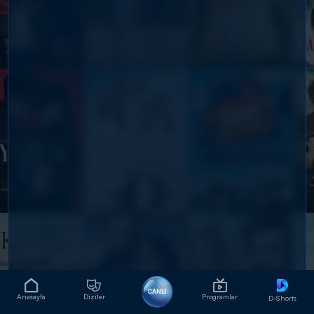
CANLI
Anasayfa
Diziler
Programlar
D-Shorts