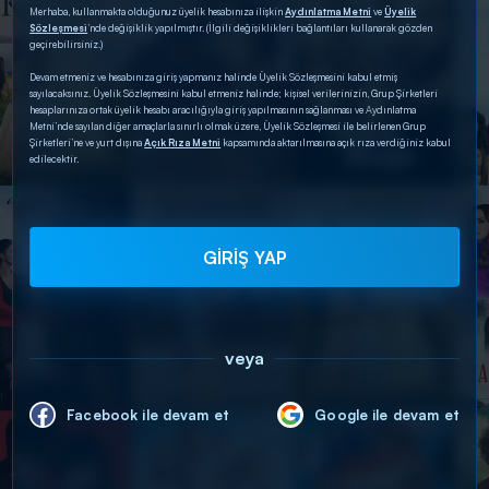
Merhaba, kullanmakta olduğunuz üyelik hesabınıza ilişkin
Aydınlatma Metni
ve
Üyelik
Sözleşmesi
’nde değişiklik yapılmıştır. (İlgili değişiklikleri bağlantıları kullanarak gözden
geçirebilirsiniz.)
Devam etmeniz ve hesabınıza giriş yapmanız halinde Üyelik Sözleşmesini kabul etmiş
sayılacaksınız. Üyelik Sözleşmesini kabul etmeniz halinde; kişisel verilerinizin, Grup Şirketleri
hesaplarınıza ortak üyelik hesabı aracılığıyla giriş yapılmasının sağlanması ve Aydınlatma
Metni’nde sayılan diğer amaçlarla sınırlı olmak üzere, Üyelik Sözleşmesi ile belirlenen Grup
Şirketleri’ne ve yurt dışına
Açık Rıza Metni
kapsamında aktarılmasına açık rıza verdiğiniz kabul
edilecektir.
GİRİŞ YAP
veya
Facebook ile devam et
Google ile devam et