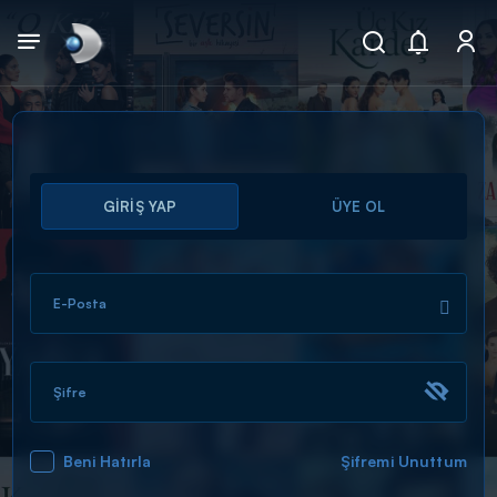
Arama
GİRİŞ YAP
ÜYE OL
muhteşem ikili
ARAMA SONUÇLARI
E-Posta
Şifre
Beni Hatırla
Şifremi Unuttum
DİĞER SONUÇLAR