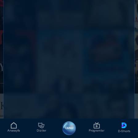
CANLI
Anasayfa
Diziler
Programlar
D-Shorts