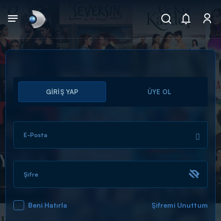
Arama
GİRİŞ YAP
ÜYE OL
muhteşem ikili
ARAMA SONUÇLARI
E-Posta
Şifre
Beni Hatırla
Şifremi Unuttum
DİĞER SONUÇLAR