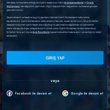
Merhaba, kullanmakta olduğunuz üyelik hesabınıza ilişkin
Aydınlatma Metni
ve
Üyelik
Sözleşmesi
’nde değişiklik yapılmıştır. (İlgili değişiklikleri bağlantıları kullanarak gözden
geçirebilirsiniz.)
Devam etmeniz ve hesabınıza giriş yapmanız halinde Üyelik Sözleşmesini kabul etmiş
sayılacaksınız. Üyelik Sözleşmesini kabul etmeniz halinde; kişisel verilerinizin, Grup Şirketleri
hesaplarınıza ortak üyelik hesabı aracılığıyla giriş yapılmasının sağlanması ve Aydınlatma
Metni’nde sayılan diğer amaçlarla sınırlı olmak üzere, Üyelik Sözleşmesi ile belirlenen Grup
Şirketleri’ne ve yurt dışına
Açık Rıza Metni
kapsamında aktarılmasına açık rıza verdiğiniz kabul
edilecektir.
GİRİŞ YAP
veya
Facebook ile devam et
Google ile devam et