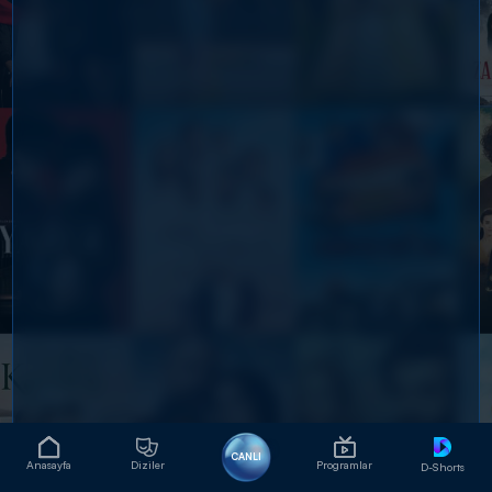
CANLI
Anasayfa
Diziler
Programlar
D-Shorts