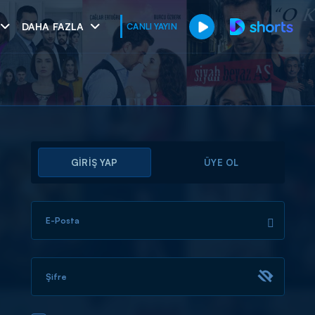
DAHA FAZLA
CANLI YAYIN
GİRİŞ YAP
ÜYE OL
E-Posta
muhteşem ikili
I
Şifre