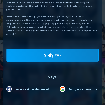
Merhaba, kullanmakta olduğunuz üyelik hesabınıza ilişkin
Aydınlatma Metni
ve
Üyelik
Sözleşmesi
’nde değişiklik yapılmıştır. (İlgili değişiklikleri bağlantıları kullanarak gözden
geçirebilirsiniz.)
Devam etmeniz ve hesabınıza giriş yapmanız halinde Üyelik Sözleşmesini kabul etmiş
sayılacaksınız. Üyelik Sözleşmesini kabul etmeniz halinde; kişisel verilerinizin, Grup Şirketleri
hesaplarınıza ortak üyelik hesabı aracılığıyla giriş yapılmasının sağlanması ve Aydınlatma
Metni’nde sayılan diğer amaçlarla sınırlı olmak üzere, Üyelik Sözleşmesi ile belirlenen Grup
Şirketleri’ne ve yurt dışına
Açık Rıza Metni
kapsamında aktarılmasına açık rıza verdiğiniz kabul
edilecektir.
GİRİŞ YAP
veya
Facebook ile devam et
Google ile devam et