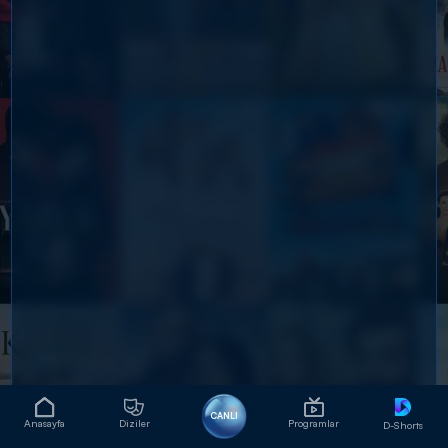
CANLI
Anasayfa
Diziler
Programlar
D-Shorts