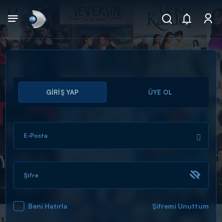
Arama
GİRİŞ YAP
ÜYE OL
muhteşem ikili
ARAMA SONUÇLARI
E-Posta
Şifre
Beni Hatırla
Şifremi Unuttum
DİĞER SONUÇLAR