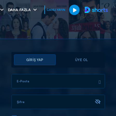
DAHA FAZLA
CANLI YAYIN
GİRİŞ YAP
ÜYE OL
E-Posta
muhteşem ikili
I
Şifre