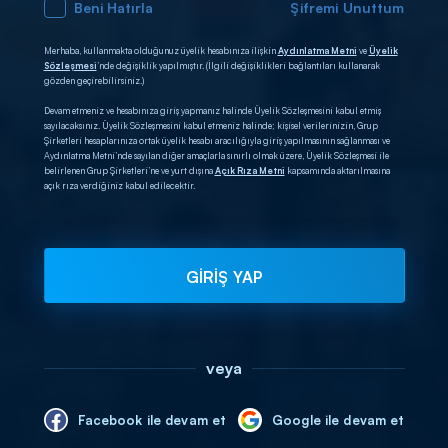
Beni Hatırla
Şifremi Unuttum
Merhaba, kullanmakta olduğunuz üyelik hesabınıza ilişkin
Aydınlatma Metni
ve
Üyelik
Sözleşmesi
’nde değişiklik yapılmıştır. (İlgili değişiklikleri bağlantıları kullanarak
gözden geçirebilirsiniz.)
Devam etmeniz ve hesabınıza giriş yapmanız halinde Üyelik Sözleşmesini kabul etmiş
sayılacaksınız. Üyelik Sözleşmesini kabul etmeniz halinde; kişisel verilerinizin, Grup
Şirketleri hesaplarınıza ortak üyelik hesabı aracılığıyla giriş yapılmasının sağlanması ve
Aydınlatma Metni’nde sayılan diğer amaçlarla sınırlı olmak üzere, Üyelik Sözleşmesi ile
belirlenen Grup Şirketleri’ne ve yurt dışına
Açık Rıza Metni
kapsamında aktarılmasına
açık rıza verdiğiniz kabul edilecektir.
GİRİŞ YAP
veya
Facebook ile devam et
Google ile devam et