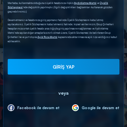
Merhaba, kullanmakta olduğunuz üyelik hesabınıza ilişkin
Aydınlatma Metni
ve
Üyelik
Sözleşmesi
’nde değişiklik yapılmıştır. (İlgili değişiklikleri bağlantıları kullanarak gözden
geçirebilirsiniz.)
Devam etmeniz ve hesabınıza giriş yapmanız halinde Üyelik Sözleşmesini kabul etmiş
sayılacaksınız. Üyelik Sözleşmesini kabul etmeniz halinde; kişisel verilerinizin, Grup Şirketleri
hesaplarınıza ortak üyelik hesabı aracılığıyla giriş yapılmasının sağlanması ve Aydınlatma
Metni’nde sayılan diğer amaçlarla sınırlı olmak üzere, Üyelik Sözleşmesi ile belirlenen Grup
Şirketleri’ne ve yurt dışına
Açık Rıza Metni
kapsamında aktarılmasına açık rıza verdiğiniz kabul
edilecektir.
GİRİŞ YAP
veya
Facebook ile devam et
Google ile devam et