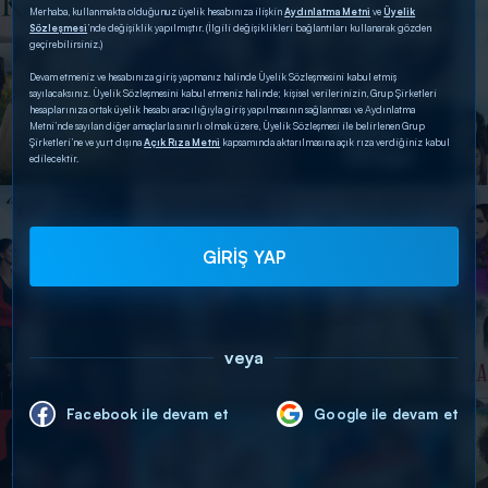
Merhaba, kullanmakta olduğunuz üyelik hesabınıza ilişkin
Aydınlatma Metni
ve
Üyelik
Sözleşmesi
’nde değişiklik yapılmıştır. (İlgili değişiklikleri bağlantıları kullanarak gözden
geçirebilirsiniz.)
Devam etmeniz ve hesabınıza giriş yapmanız halinde Üyelik Sözleşmesini kabul etmiş
sayılacaksınız. Üyelik Sözleşmesini kabul etmeniz halinde; kişisel verilerinizin, Grup Şirketleri
hesaplarınıza ortak üyelik hesabı aracılığıyla giriş yapılmasının sağlanması ve Aydınlatma
Metni’nde sayılan diğer amaçlarla sınırlı olmak üzere, Üyelik Sözleşmesi ile belirlenen Grup
Şirketleri’ne ve yurt dışına
Açık Rıza Metni
kapsamında aktarılmasına açık rıza verdiğiniz kabul
edilecektir.
GİRİŞ YAP
veya
Facebook ile devam et
Google ile devam et