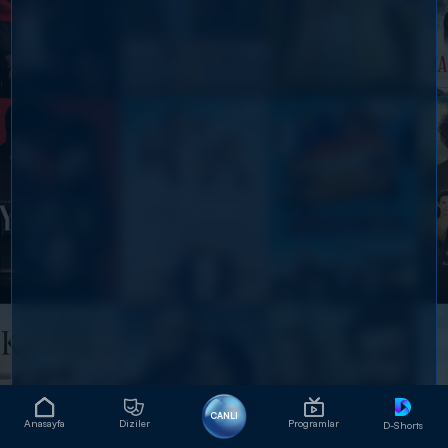
CANLI
Anasayfa
Diziler
Programlar
D-Shorts