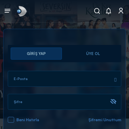
Arama
GİRİŞ YAP
ÜYE OL
muhteşem ikili
ARAMA SONUÇLARI
E-Posta
Şifre
Beni Hatırla
Şifremi Unuttum
DİĞER SONUÇLAR