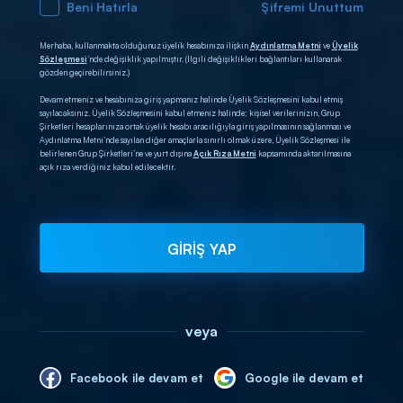
Beni Hatırla
Şifremi Unuttum
Merhaba, kullanmakta olduğunuz üyelik hesabınıza ilişkin
Aydınlatma Metni
ve
Üyelik
Sözleşmesi
’nde değişiklik yapılmıştır. (İlgili değişiklikleri bağlantıları kullanarak
gözden geçirebilirsiniz.)
Devam etmeniz ve hesabınıza giriş yapmanız halinde Üyelik Sözleşmesini kabul etmiş
sayılacaksınız. Üyelik Sözleşmesini kabul etmeniz halinde; kişisel verilerinizin, Grup
Şirketleri hesaplarınıza ortak üyelik hesabı aracılığıyla giriş yapılmasının sağlanması ve
Aydınlatma Metni’nde sayılan diğer amaçlarla sınırlı olmak üzere, Üyelik Sözleşmesi ile
belirlenen Grup Şirketleri’ne ve yurt dışına
Açık Rıza Metni
kapsamında aktarılmasına
açık rıza verdiğiniz kabul edilecektir.
GİRİŞ YAP
veya
Facebook ile devam et
Google ile devam et