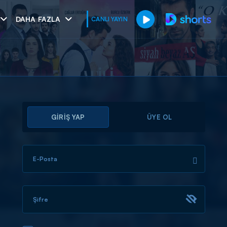
DAHA FAZLA
CANLI YAYIN
GİRİŞ YAP
ÜYE OL
E-Posta
muhteşem ikili
I
Şifre