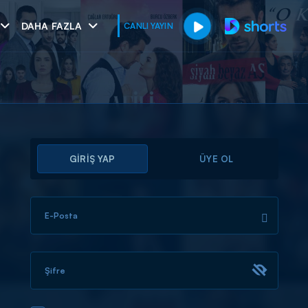
DAHA FAZLA
CANLI YAYIN
GİRİŞ YAP
ÜYE OL
E-Posta
muhteşem ikili
I
Şifre