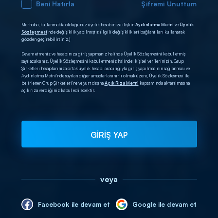
Beni Hatırla
Şifremi Unuttum
Merhaba, kullanmakta olduğunuz üyelik hesabınıza ilişkin
Aydınlatma Metni
ve
Üyelik
Sözleşmesi
’nde değişiklik yapılmıştır. (İlgili değişiklikleri bağlantıları kullanarak
gözden geçirebilirsiniz.)
Devam etmeniz ve hesabınıza giriş yapmanız halinde Üyelik Sözleşmesini kabul etmiş
sayılacaksınız. Üyelik Sözleşmesini kabul etmeniz halinde; kişisel verilerinizin, Grup
Şirketleri hesaplarınıza ortak üyelik hesabı aracılığıyla giriş yapılmasının sağlanması ve
Aydınlatma Metni’nde sayılan diğer amaçlarla sınırlı olmak üzere, Üyelik Sözleşmesi ile
belirlenen Grup Şirketleri’ne ve yurt dışına
Açık Rıza Metni
kapsamında aktarılmasına
açık rıza verdiğiniz kabul edilecektir.
GİRİŞ YAP
veya
Facebook ile devam et
Google ile devam et