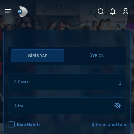
Arama
GİRİŞ YAP
ÜYE OL
muhteşem ikili
ARAMA SONUÇLARI
E-Posta
Şifre
Beni Hatırla
Şifremi Unuttum
DİĞER SONUÇLAR