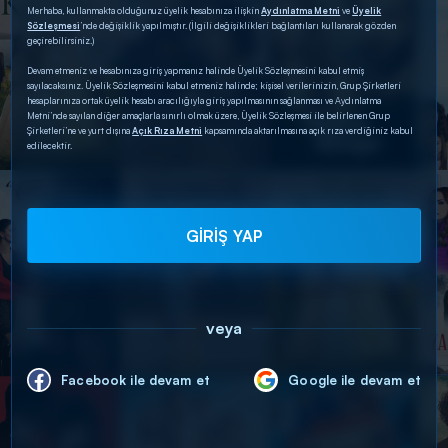
Merhaba, kullanmakta olduğunuz üyelik hesabınıza ilişkin
Aydınlatma Metni
ve
Üyelik
Sözleşmesi
’nde değişiklik yapılmıştır. (İlgili değişiklikleri bağlantıları kullanarak gözden
geçirebilirsiniz.)
Devam etmeniz ve hesabınıza giriş yapmanız halinde Üyelik Sözleşmesini kabul etmiş
sayılacaksınız. Üyelik Sözleşmesini kabul etmeniz halinde; kişisel verilerinizin, Grup Şirketleri
hesaplarınıza ortak üyelik hesabı aracılığıyla giriş yapılmasının sağlanması ve Aydınlatma
Metni’nde sayılan diğer amaçlarla sınırlı olmak üzere, Üyelik Sözleşmesi ile belirlenen Grup
Şirketleri’ne ve yurt dışına
Açık Rıza Metni
kapsamında aktarılmasına açık rıza verdiğiniz kabul
edilecektir.
GİRİŞ YAP
veya
Facebook ile devam et
Google ile devam et