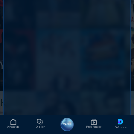
CANLI
Anasayfa
Diziler
Programlar
D-Shorts