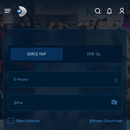
Arama
GİRİŞ YAP
ÜYE OL
muhteşem ikili
ARAMA SONUÇLARI
E-Posta
Şifre
Beni Hatırla
Şifremi Unuttum
DİĞER SONUÇLAR