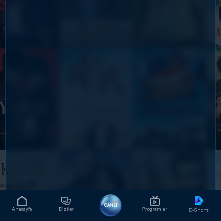
CANLI
Anasayfa
Diziler
Programlar
D-Shorts