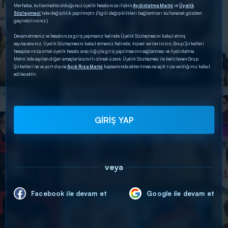
Merhaba, kullanmakta olduğunuz üyelik hesabınıza ilişkin
Aydınlatma Metni
ve
Üyelik
Sözleşmesi
’nde değişiklik yapılmıştır. (İlgili değişiklikleri bağlantıları kullanarak gözden
geçirebilirsiniz.)
Devam etmeniz ve hesabınıza giriş yapmanız halinde Üyelik Sözleşmesini kabul etmiş
sayılacaksınız. Üyelik Sözleşmesini kabul etmeniz halinde; kişisel verilerinizin, Grup Şirketleri
hesaplarınıza ortak üyelik hesabı aracılığıyla giriş yapılmasının sağlanması ve Aydınlatma
Metni’nde sayılan diğer amaçlarla sınırlı olmak üzere, Üyelik Sözleşmesi ile belirlenen Grup
Şirketleri’ne ve yurt dışına
Açık Rıza Metni
kapsamında aktarılmasına açık rıza verdiğiniz kabul
edilecektir.
GİRİŞ YAP
veya
Facebook ile devam et
Google ile devam et