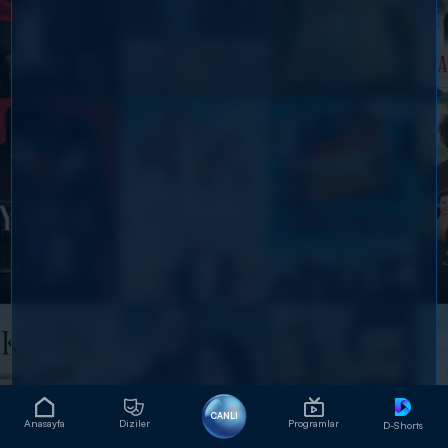
CANLI
Anasayfa
Diziler
Programlar
D-Shorts