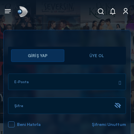
Arama
GİRİŞ YAP
ÜYE OL
muhteşem ikili
ARAMA SONUÇLARI
E-Posta
Şifre
Beni Hatırla
Şifremi Unuttum
DİĞER SONUÇLAR