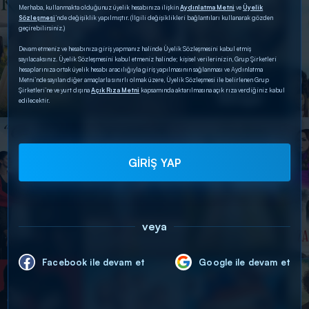
Merhaba, kullanmakta olduğunuz üyelik hesabınıza ilişkin
Aydınlatma Metni
ve
Üyelik
Sözleşmesi
’nde değişiklik yapılmıştır. (İlgili değişiklikleri bağlantıları kullanarak gözden
geçirebilirsiniz.)
Devam etmeniz ve hesabınıza giriş yapmanız halinde Üyelik Sözleşmesini kabul etmiş
sayılacaksınız. Üyelik Sözleşmesini kabul etmeniz halinde; kişisel verilerinizin, Grup Şirketleri
hesaplarınıza ortak üyelik hesabı aracılığıyla giriş yapılmasının sağlanması ve Aydınlatma
Metni’nde sayılan diğer amaçlarla sınırlı olmak üzere, Üyelik Sözleşmesi ile belirlenen Grup
Şirketleri’ne ve yurt dışına
Açık Rıza Metni
kapsamında aktarılmasına açık rıza verdiğiniz kabul
edilecektir.
GİRİŞ YAP
veya
Facebook ile devam et
Google ile devam et