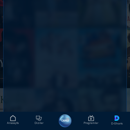
CANLI
Anasayfa
Diziler
Programlar
D-Shorts