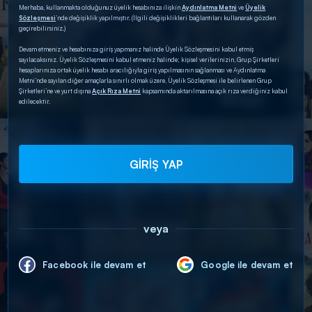
Merhaba, kullanmakta olduğunuz üyelik hesabınıza ilişkin
Aydınlatma Metni
ve
Üyelik
Sözleşmesi
’nde değişiklik yapılmıştır. (İlgili değişiklikleri bağlantıları kullanarak gözden
geçirebilirsiniz.)
Devam etmeniz ve hesabınıza giriş yapmanız halinde Üyelik Sözleşmesini kabul etmiş
sayılacaksınız. Üyelik Sözleşmesini kabul etmeniz halinde; kişisel verilerinizin, Grup Şirketleri
hesaplarınıza ortak üyelik hesabı aracılığıyla giriş yapılmasının sağlanması ve Aydınlatma
Metni’nde sayılan diğer amaçlarla sınırlı olmak üzere, Üyelik Sözleşmesi ile belirlenen Grup
Şirketleri’ne ve yurt dışına
Açık Rıza Metni
kapsamında aktarılmasına açık rıza verdiğiniz kabul
edilecektir.
GİRİŞ YAP
veya
Facebook ile devam et
Google ile devam et