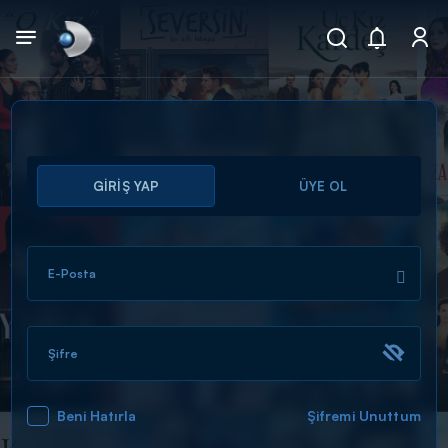
Arama
GİRİŞ YAP
ÜYE OL
muhteşem ikili
ARAMA SONUÇLARI
E-Posta
Şifre
Beni Hatırla
Şifremi Unuttum
DİĞER SONUÇLAR