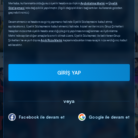
Merhaba, kullanmakta olduğunuz üyelik hesabınıza ilişkin
Aydınlatma Metni
ve
Üyelik
Sözleşmesi
’nde değişiklik yapılmıştır. (İlgili değişiklikleri bağlantıları kullanarak gözden
geçirebilirsiniz.)
Devam etmeniz ve hesabınıza giriş yapmanız halinde Üyelik Sözleşmesini kabul etmiş
sayılacaksınız. Üyelik Sözleşmesini kabul etmeniz halinde; kişisel verilerinizin, Grup Şirketleri
hesaplarınıza ortak üyelik hesabı aracılığıyla giriş yapılmasının sağlanması ve Aydınlatma
Metni’nde sayılan diğer amaçlarla sınırlı olmak üzere, Üyelik Sözleşmesi ile belirlenen Grup
Şirketleri’ne ve yurt dışına
Açık Rıza Metni
kapsamında aktarılmasına açık rıza verdiğiniz kabul
edilecektir.
GİRİŞ YAP
veya
Facebook ile devam et
Google ile devam et