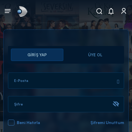
Arama
GİRİŞ YAP
ÜYE OL
muhteşem ikili
ARAMA SONUÇLARI
E-Posta
Şifre
Beni Hatırla
Şifremi Unuttum
DİĞER SONUÇLAR