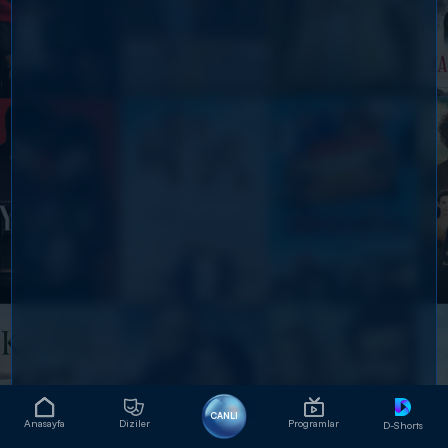
CANLI
Anasayfa
Diziler
Programlar
D-Shorts