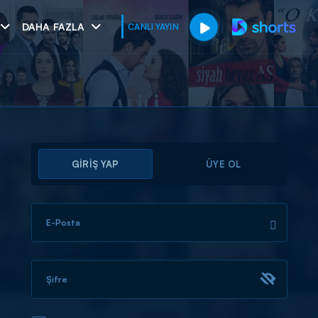
DAHA FAZLA
CANLI YAYIN
GİRİŞ YAP
ÜYE OL
E-Posta
muhteşem ikili
I
Şifre