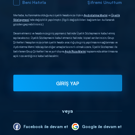
Beni Hatırla
Şifremi Unuttum
Merhaba, kullanmakta olduğunuz üyelik hesabınıza ilişkin
Aydınlatma Metni
ve
Üyelik
Sözleşmesi
’nde değişiklik yapılmıştır. (İlgili değişiklikleri bağlantıları kullanarak
gözden geçirebilirsiniz.)
Devam etmeniz ve hesabınıza giriş yapmanız halinde Üyelik Sözleşmesini kabul etmiş
sayılacaksınız. Üyelik Sözleşmesini kabul etmeniz halinde; kişisel verilerinizin, Grup
Şirketleri hesaplarınıza ortak üyelik hesabı aracılığıyla giriş yapılmasının sağlanması ve
Aydınlatma Metni’nde sayılan diğer amaçlarla sınırlı olmak üzere, Üyelik Sözleşmesi ile
belirlenen Grup Şirketleri’ne ve yurt dışına
Açık Rıza Metni
kapsamında aktarılmasına
açık rıza verdiğiniz kabul edilecektir.
GİRİŞ YAP
veya
Facebook ile devam et
Google ile devam et