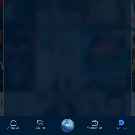
CANLI
Anasayfa
Diziler
Programlar
D-Shorts