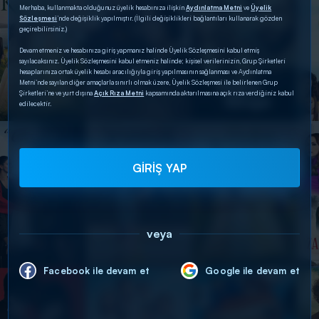
Merhaba, kullanmakta olduğunuz üyelik hesabınıza ilişkin
Aydınlatma Metni
ve
Üyelik
Sözleşmesi
’nde değişiklik yapılmıştır. (İlgili değişiklikleri bağlantıları kullanarak gözden
geçirebilirsiniz.)
Devam etmeniz ve hesabınıza giriş yapmanız halinde Üyelik Sözleşmesini kabul etmiş
sayılacaksınız. Üyelik Sözleşmesini kabul etmeniz halinde; kişisel verilerinizin, Grup Şirketleri
hesaplarınıza ortak üyelik hesabı aracılığıyla giriş yapılmasının sağlanması ve Aydınlatma
Metni’nde sayılan diğer amaçlarla sınırlı olmak üzere, Üyelik Sözleşmesi ile belirlenen Grup
Şirketleri’ne ve yurt dışına
Açık Rıza Metni
kapsamında aktarılmasına açık rıza verdiğiniz kabul
edilecektir.
GİRİŞ YAP
veya
Facebook ile devam et
Google ile devam et