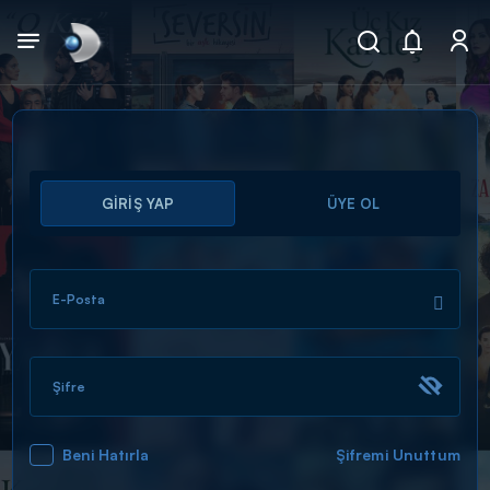
Arama
GİRİŞ YAP
ÜYE OL
muhteşem ikili
ARAMA SONUÇLARI
E-Posta
Şifre
Beni Hatırla
Şifremi Unuttum
DİĞER SONUÇLAR