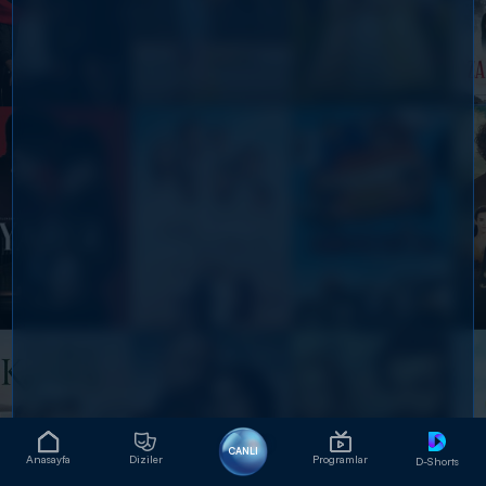
CANLI
Anasayfa
Diziler
Programlar
D-Shorts