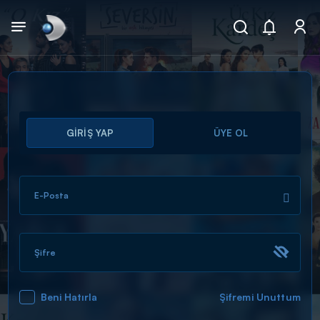
Arama
GİRİŞ YAP
ÜYE OL
muhteşem ikili
ARAMA SONUÇLARI
E-Posta
Şifre
Beni Hatırla
Şifremi Unuttum
DİĞER SONUÇLAR