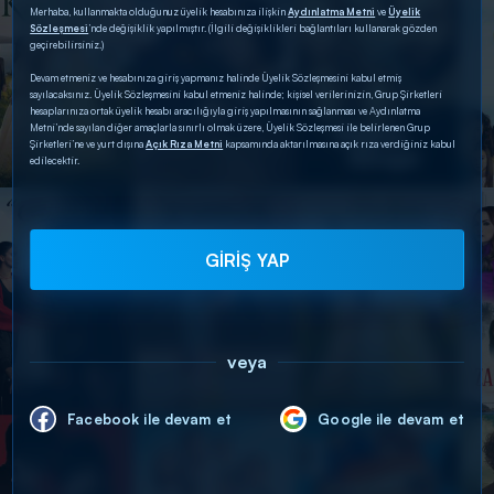
Merhaba, kullanmakta olduğunuz üyelik hesabınıza ilişkin
Aydınlatma Metni
ve
Üyelik
Sözleşmesi
’nde değişiklik yapılmıştır. (İlgili değişiklikleri bağlantıları kullanarak gözden
geçirebilirsiniz.)
Devam etmeniz ve hesabınıza giriş yapmanız halinde Üyelik Sözleşmesini kabul etmiş
sayılacaksınız. Üyelik Sözleşmesini kabul etmeniz halinde; kişisel verilerinizin, Grup Şirketleri
hesaplarınıza ortak üyelik hesabı aracılığıyla giriş yapılmasının sağlanması ve Aydınlatma
Metni’nde sayılan diğer amaçlarla sınırlı olmak üzere, Üyelik Sözleşmesi ile belirlenen Grup
Şirketleri’ne ve yurt dışına
Açık Rıza Metni
kapsamında aktarılmasına açık rıza verdiğiniz kabul
edilecektir.
GİRİŞ YAP
veya
Facebook ile devam et
Google ile devam et