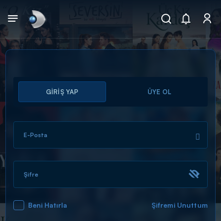
Arama
GİRİŞ YAP
ÜYE OL
muhteşem ikili
ARAMA SONUÇLARI
E-Posta
Şifre
Beni Hatırla
Şifremi Unuttum
DİĞER SONUÇLAR