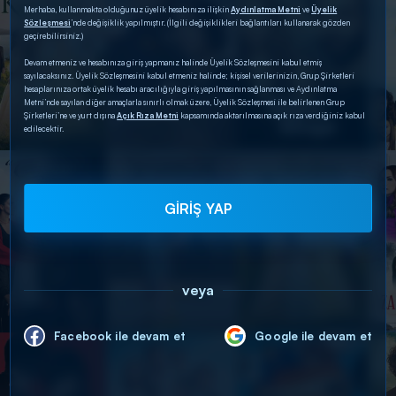
Merhaba, kullanmakta olduğunuz üyelik hesabınıza ilişkin
Aydınlatma Metni
ve
Üyelik
Sözleşmesi
’nde değişiklik yapılmıştır. (İlgili değişiklikleri bağlantıları kullanarak gözden
geçirebilirsiniz.)
Devam etmeniz ve hesabınıza giriş yapmanız halinde Üyelik Sözleşmesini kabul etmiş
sayılacaksınız. Üyelik Sözleşmesini kabul etmeniz halinde; kişisel verilerinizin, Grup Şirketleri
hesaplarınıza ortak üyelik hesabı aracılığıyla giriş yapılmasının sağlanması ve Aydınlatma
Metni’nde sayılan diğer amaçlarla sınırlı olmak üzere, Üyelik Sözleşmesi ile belirlenen Grup
Şirketleri’ne ve yurt dışına
Açık Rıza Metni
kapsamında aktarılmasına açık rıza verdiğiniz kabul
edilecektir.
GİRİŞ YAP
veya
Facebook ile devam et
Google ile devam et