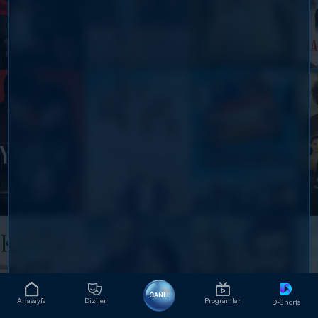
CANLI
Anasayfa
Diziler
Programlar
D-Shorts