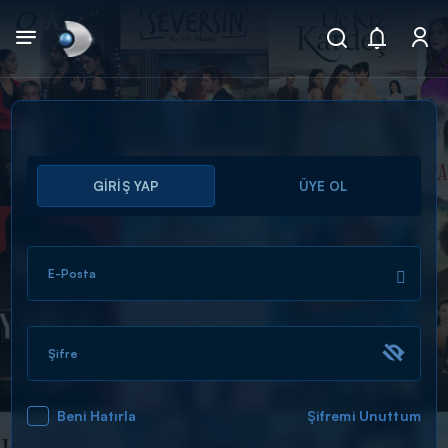
Arama
GİRİŞ YAP
ÜYE OL
muhteşem ikili
ARAMA SONUÇLARI
E-Posta
Şifre
Beni Hatırla
Şifremi Unuttum
DİĞER SONUÇLAR