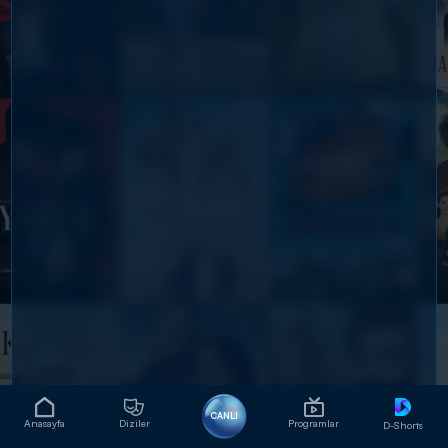
CANLI
Anasayfa
Diziler
Programlar
D-Shorts