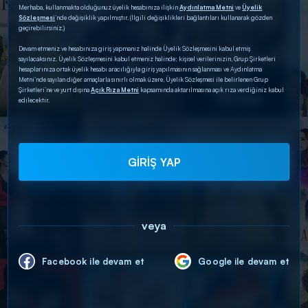
Merhaba, kullanmakta olduğunuz üyelik hesabınıza ilişkin
Aydınlatma Metni
ve
Üyelik
Sözleşmesi
’nde değişiklik yapılmıştır. (İlgili değişiklikleri bağlantıları kullanarak gözden
geçirebilirsiniz.)
Devam etmeniz ve hesabınıza giriş yapmanız halinde Üyelik Sözleşmesini kabul etmiş
sayılacaksınız. Üyelik Sözleşmesini kabul etmeniz halinde; kişisel verilerinizin, Grup Şirketleri
hesaplarınıza ortak üyelik hesabı aracılığıyla giriş yapılmasının sağlanması ve Aydınlatma
Metni’nde sayılan diğer amaçlarla sınırlı olmak üzere, Üyelik Sözleşmesi ile belirlenen Grup
Şirketleri’ne ve yurt dışına
Açık Rıza Metni
kapsamında aktarılmasına açık rıza verdiğiniz kabul
edilecektir.
GİRİŞ YAP
veya
Facebook ile devam et
Google ile devam et