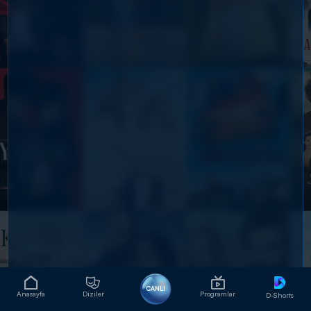
CANLI
Anasayfa
Diziler
Programlar
D-Shorts