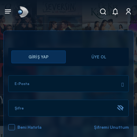
Arama
GİRİŞ YAP
ÜYE OL
muhteşem ikili
ARAMA SONUÇLARI
E-Posta
Şifre
Beni Hatırla
Şifremi Unuttum
DİĞER SONUÇLAR