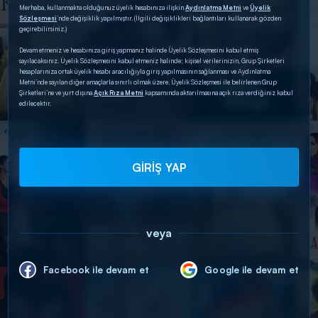
Merhaba, kullanmakta olduğunuz üyelik hesabınıza ilişkin
Aydınlatma Metni
ve
Üyelik
Sözleşmesi
’nde değişiklik yapılmıştır. (İlgili değişiklikleri bağlantıları kullanarak gözden
geçirebilirsiniz.)
Devam etmeniz ve hesabınıza giriş yapmanız halinde Üyelik Sözleşmesini kabul etmiş
sayılacaksınız. Üyelik Sözleşmesini kabul etmeniz halinde; kişisel verilerinizin, Grup Şirketleri
hesaplarınıza ortak üyelik hesabı aracılığıyla giriş yapılmasının sağlanması ve Aydınlatma
Metni’nde sayılan diğer amaçlarla sınırlı olmak üzere, Üyelik Sözleşmesi ile belirlenen Grup
Şirketleri’ne ve yurt dışına
Açık Rıza Metni
kapsamında aktarılmasına açık rıza verdiğiniz kabul
edilecektir.
GİRİŞ YAP
veya
Facebook ile devam et
Google ile devam et