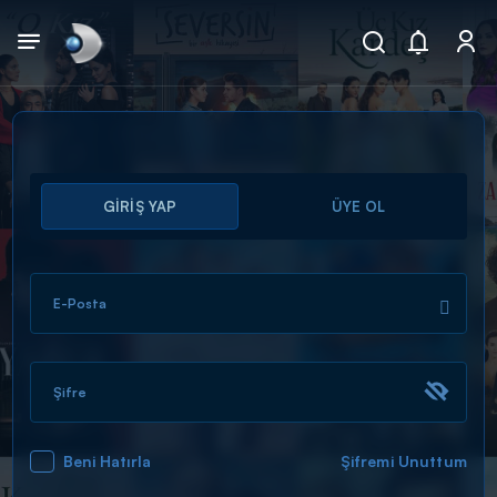
Arama
GİRİŞ YAP
ÜYE OL
muhteşem ikili
ARAMA SONUÇLARI
E-Posta
Şifre
Beni Hatırla
Şifremi Unuttum
DİĞER SONUÇLAR