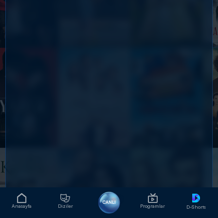
CANLI
Anasayfa
Diziler
Programlar
D-Shorts