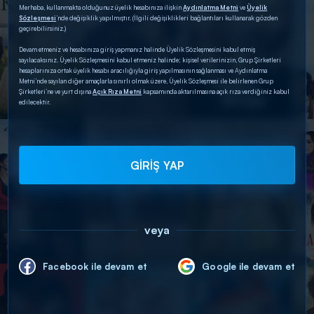
Merhaba, kullanmakta olduğunuz üyelik hesabınıza ilişkin
Aydınlatma Metni
ve
Üyelik
Sözleşmesi
’nde değişiklik yapılmıştır. (İlgili değişiklikleri bağlantıları kullanarak gözden
geçirebilirsiniz.)
Devam etmeniz ve hesabınıza giriş yapmanız halinde Üyelik Sözleşmesini kabul etmiş
sayılacaksınız. Üyelik Sözleşmesini kabul etmeniz halinde; kişisel verilerinizin, Grup Şirketleri
hesaplarınıza ortak üyelik hesabı aracılığıyla giriş yapılmasının sağlanması ve Aydınlatma
Metni’nde sayılan diğer amaçlarla sınırlı olmak üzere, Üyelik Sözleşmesi ile belirlenen Grup
Şirketleri’ne ve yurt dışına
Açık Rıza Metni
kapsamında aktarılmasına açık rıza verdiğiniz kabul
edilecektir.
GİRİŞ YAP
veya
Facebook ile devam et
Google ile devam et