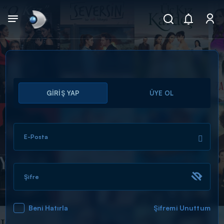
Arama
GİRİŞ YAP
ÜYE OL
muhteşem ikili
ARAMA SONUÇLARI
E-Posta
Şifre
Beni Hatırla
Şifremi Unuttum
DİĞER SONUÇLAR