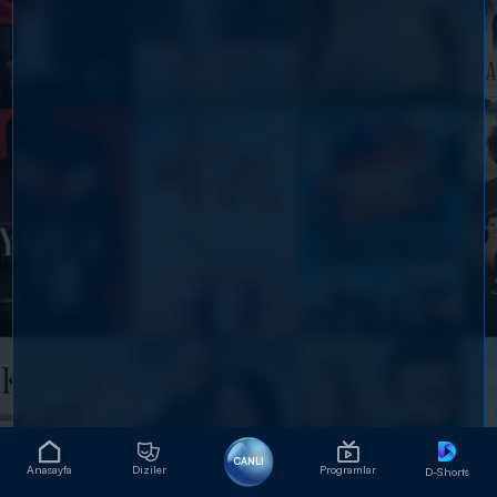
CANLI
Anasayfa
Diziler
Programlar
D-Shorts