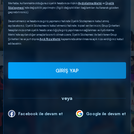
Merhaba, kullanmakta olduğunuz üyelik hesabınıza ilişkin
Aydınlatma Metni
ve
Üyelik
Sözleşmesi
’nde değişiklik yapılmıştır. (İlgili değişiklikleri bağlantıları kullanarak gözden
geçirebilirsiniz.)
Devam etmeniz ve hesabınıza giriş yapmanız halinde Üyelik Sözleşmesini kabul etmiş
sayılacaksınız. Üyelik Sözleşmesini kabul etmeniz halinde; kişisel verilerinizin, Grup Şirketleri
hesaplarınıza ortak üyelik hesabı aracılığıyla giriş yapılmasının sağlanması ve Aydınlatma
Metni’nde sayılan diğer amaçlarla sınırlı olmak üzere, Üyelik Sözleşmesi ile belirlenen Grup
Şirketleri’ne ve yurt dışına
Açık Rıza Metni
kapsamında aktarılmasına açık rıza verdiğiniz kabul
edilecektir.
GİRİŞ YAP
veya
Facebook ile devam et
Google ile devam et