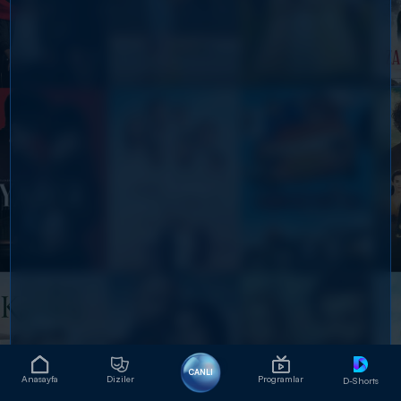
CANLI
Anasayfa
Diziler
Programlar
D-Shorts