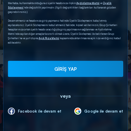
Merhaba, kullanmakta olduğunuz üyelik hesabınıza ilişkin
Aydınlatma Metni
ve
Üyelik
Sözleşmesi
’nde değişiklik yapılmıştır. (İlgili değişiklikleri bağlantıları kullanarak gözden
geçirebilirsiniz.)
Devam etmeniz ve hesabınıza giriş yapmanız halinde Üyelik Sözleşmesini kabul etmiş
sayılacaksınız. Üyelik Sözleşmesini kabul etmeniz halinde; kişisel verilerinizin, Grup Şirketleri
hesaplarınıza ortak üyelik hesabı aracılığıyla giriş yapılmasının sağlanması ve Aydınlatma
Metni’nde sayılan diğer amaçlarla sınırlı olmak üzere, Üyelik Sözleşmesi ile belirlenen Grup
Şirketleri’ne ve yurt dışına
Açık Rıza Metni
kapsamında aktarılmasına açık rıza verdiğiniz kabul
edilecektir.
GİRİŞ YAP
veya
Facebook ile devam et
Google ile devam et