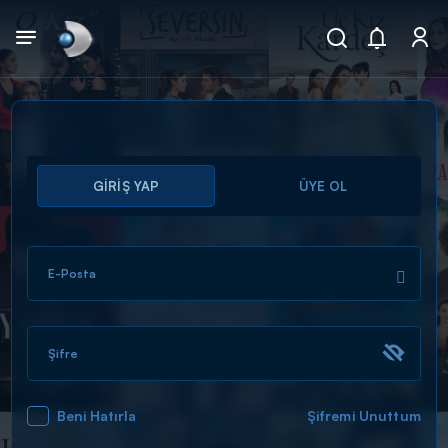
Arama
GİRİŞ YAP
ÜYE OL
muhteşem ikili
ARAMA SONUÇLARI
E-Posta
Şifre
Beni Hatırla
Şifremi Unuttum
DİĞER SONUÇLAR