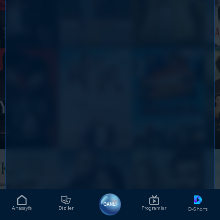
CANLI
Anasayfa
Diziler
Programlar
D-Shorts