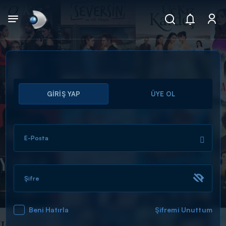
Arama
GİRİŞ YAP
ÜYE OL
muhteşem ikili
ARAMA SONUÇLARI
E-Posta
Şifre
Beni Hatırla
Şifremi Unuttum
DİĞER SONUÇLAR