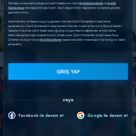
Merhaba, kullanmakta olduğunuz üyelik hesabınıza ilişkin
Aydınlatma Metni
ve
Üyelik
Sözleşmesi
’nde değişiklik yapılmıştır. (İlgili değişiklikleri bağlantıları kullanarak gözden
geçirebilirsiniz.)
Devam etmeniz ve hesabınıza giriş yapmanız halinde Üyelik Sözleşmesini kabul etmiş
sayılacaksınız. Üyelik Sözleşmesini kabul etmeniz halinde; kişisel verilerinizin, Grup Şirketleri
hesaplarınıza ortak üyelik hesabı aracılığıyla giriş yapılmasının sağlanması ve Aydınlatma
Metni’nde sayılan diğer amaçlarla sınırlı olmak üzere, Üyelik Sözleşmesi ile belirlenen Grup
Şirketleri’ne ve yurt dışına
Açık Rıza Metni
kapsamında aktarılmasına açık rıza verdiğiniz kabul
edilecektir.
GİRİŞ YAP
veya
Facebook ile devam et
Google ile devam et