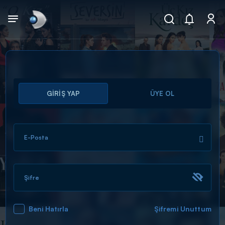
Arama
GİRİŞ YAP
ÜYE OL
muhteşem ikili
ARAMA SONUÇLARI
E-Posta
Şifre
Beni Hatırla
Şifremi Unuttum
DİĞER SONUÇLAR