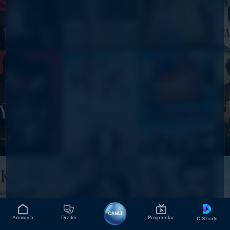
CANLI
Anasayfa
Diziler
Programlar
D-Shorts