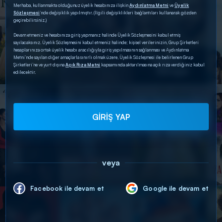
Merhaba, kullanmakta olduğunuz üyelik hesabınıza ilişkin
Aydınlatma Metni
ve
Üyelik
Sözleşmesi
’nde değişiklik yapılmıştır. (İlgili değişiklikleri bağlantıları kullanarak gözden
geçirebilirsiniz.)
Devam etmeniz ve hesabınıza giriş yapmanız halinde Üyelik Sözleşmesini kabul etmiş
sayılacaksınız. Üyelik Sözleşmesini kabul etmeniz halinde; kişisel verilerinizin, Grup Şirketleri
hesaplarınıza ortak üyelik hesabı aracılığıyla giriş yapılmasının sağlanması ve Aydınlatma
Metni’nde sayılan diğer amaçlarla sınırlı olmak üzere, Üyelik Sözleşmesi ile belirlenen Grup
Şirketleri’ne ve yurt dışına
Açık Rıza Metni
kapsamında aktarılmasına açık rıza verdiğiniz kabul
edilecektir.
GİRİŞ YAP
veya
Facebook ile devam et
Google ile devam et