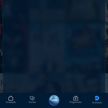
CANLI
Anasayfa
Diziler
Programlar
D-Shorts