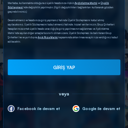
Merhaba, kullanmakta olduğunuz üyelik hesabınıza ilişkin
Aydınlatma Metni
ve
Üyelik
Sözleşmesi
’nde değişiklik yapılmıştır. (İlgili değişiklikleri bağlantıları kullanarak gözden
geçirebilirsiniz.)
Devam etmeniz ve hesabınıza giriş yapmanız halinde Üyelik Sözleşmesini kabul etmiş
sayılacaksınız. Üyelik Sözleşmesini kabul etmeniz halinde; kişisel verilerinizin, Grup Şirketleri
hesaplarınıza ortak üyelik hesabı aracılığıyla giriş yapılmasının sağlanması ve Aydınlatma
Metni’nde sayılan diğer amaçlarla sınırlı olmak üzere, Üyelik Sözleşmesi ile belirlenen Grup
Şirketleri’ne ve yurt dışına
Açık Rıza Metni
kapsamında aktarılmasına açık rıza verdiğiniz kabul
edilecektir.
GİRİŞ YAP
veya
Facebook ile devam et
Google ile devam et