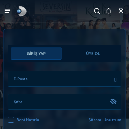
Arama
GİRİŞ YAP
ÜYE OL
muhteşem ikili
ARAMA SONUÇLARI
E-Posta
Şifre
Beni Hatırla
Şifremi Unuttum
DİĞER SONUÇLAR