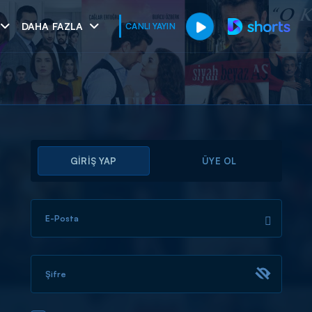
DAHA FAZLA
CANLI YAYIN
GİRİŞ YAP
ÜYE OL
E-Posta
muhteşem ikili
I
Şifre