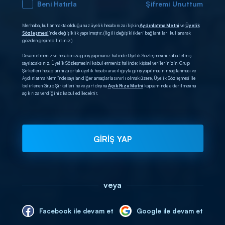
Beni Hatırla
Şifremi Unuttum
Merhaba, kullanmakta olduğunuz üyelik hesabınıza ilişkin
Aydınlatma Metni
ve
Üyelik
Sözleşmesi
’nde değişiklik yapılmıştır. (İlgili değişiklikleri bağlantıları kullanarak
gözden geçirebilirsiniz.)
Devam etmeniz ve hesabınıza giriş yapmanız halinde Üyelik Sözleşmesini kabul etmiş
sayılacaksınız. Üyelik Sözleşmesini kabul etmeniz halinde; kişisel verilerinizin, Grup
Şirketleri hesaplarınıza ortak üyelik hesabı aracılığıyla giriş yapılmasının sağlanması ve
Aydınlatma Metni’nde sayılan diğer amaçlarla sınırlı olmak üzere, Üyelik Sözleşmesi ile
belirlenen Grup Şirketleri’ne ve yurt dışına
Açık Rıza Metni
kapsamında aktarılmasına
açık rıza verdiğiniz kabul edilecektir.
GİRİŞ YAP
veya
Facebook ile devam et
Google ile devam et