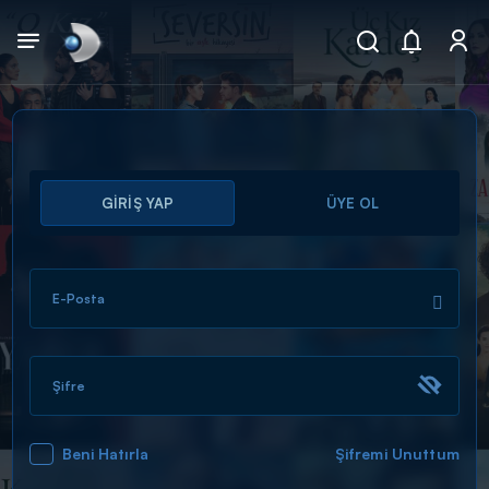
Arama
GİRİŞ YAP
ÜYE OL
muhteşem ikili
ARAMA SONUÇLARI
E-Posta
Şifre
Beni Hatırla
Şifremi Unuttum
DİĞER SONUÇLAR