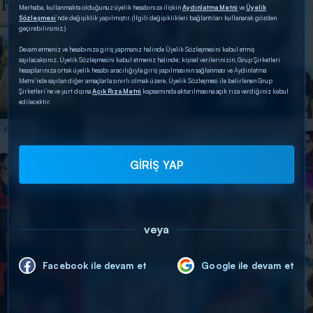
Merhaba, kullanmakta olduğunuz üyelik hesabınıza ilişkin
Aydınlatma Metni
ve
Üyelik
Sözleşmesi
’nde değişiklik yapılmıştır. (İlgili değişiklikleri bağlantıları kullanarak gözden
geçirebilirsiniz.)
Devam etmeniz ve hesabınıza giriş yapmanız halinde Üyelik Sözleşmesini kabul etmiş
sayılacaksınız. Üyelik Sözleşmesini kabul etmeniz halinde; kişisel verilerinizin, Grup Şirketleri
hesaplarınıza ortak üyelik hesabı aracılığıyla giriş yapılmasının sağlanması ve Aydınlatma
Metni’nde sayılan diğer amaçlarla sınırlı olmak üzere, Üyelik Sözleşmesi ile belirlenen Grup
Şirketleri’ne ve yurt dışına
Açık Rıza Metni
kapsamında aktarılmasına açık rıza verdiğiniz kabul
edilecektir.
GİRİŞ YAP
veya
Facebook ile devam et
Google ile devam et