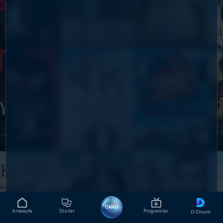
CANLI
Anasayfa
Diziler
Programlar
D-Shorts