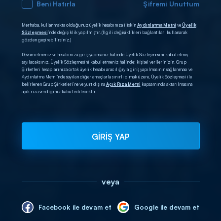
Beni Hatırla
Şifremi Unuttum
Merhaba, kullanmakta olduğunuz üyelik hesabınıza ilişkin
Aydınlatma Metni
ve
Üyelik
Sözleşmesi
’nde değişiklik yapılmıştır. (İlgili değişiklikleri bağlantıları kullanarak
gözden geçirebilirsiniz.)
Devam etmeniz ve hesabınıza giriş yapmanız halinde Üyelik Sözleşmesini kabul etmiş
sayılacaksınız. Üyelik Sözleşmesini kabul etmeniz halinde; kişisel verilerinizin, Grup
Şirketleri hesaplarınıza ortak üyelik hesabı aracılığıyla giriş yapılmasının sağlanması ve
Aydınlatma Metni’nde sayılan diğer amaçlarla sınırlı olmak üzere, Üyelik Sözleşmesi ile
belirlenen Grup Şirketleri’ne ve yurt dışına
Açık Rıza Metni
kapsamında aktarılmasına
açık rıza verdiğiniz kabul edilecektir.
GİRİŞ YAP
veya
Facebook ile devam et
Google ile devam et