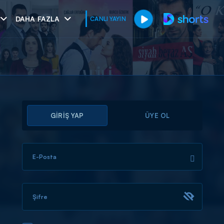
DAHA FAZLA
CANLI YAYIN
GİRİŞ YAP
ÜYE OL
E-Posta
muhteşem ikili
I
Şifre