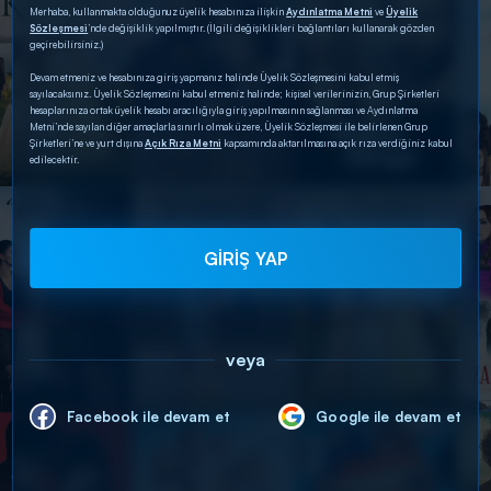
Merhaba, kullanmakta olduğunuz üyelik hesabınıza ilişkin
Aydınlatma Metni
ve
Üyelik
Sözleşmesi
’nde değişiklik yapılmıştır. (İlgili değişiklikleri bağlantıları kullanarak gözden
geçirebilirsiniz.)
Devam etmeniz ve hesabınıza giriş yapmanız halinde Üyelik Sözleşmesini kabul etmiş
sayılacaksınız. Üyelik Sözleşmesini kabul etmeniz halinde; kişisel verilerinizin, Grup Şirketleri
hesaplarınıza ortak üyelik hesabı aracılığıyla giriş yapılmasının sağlanması ve Aydınlatma
Metni’nde sayılan diğer amaçlarla sınırlı olmak üzere, Üyelik Sözleşmesi ile belirlenen Grup
Şirketleri’ne ve yurt dışına
Açık Rıza Metni
kapsamında aktarılmasına açık rıza verdiğiniz kabul
edilecektir.
GİRİŞ YAP
veya
Facebook ile devam et
Google ile devam et