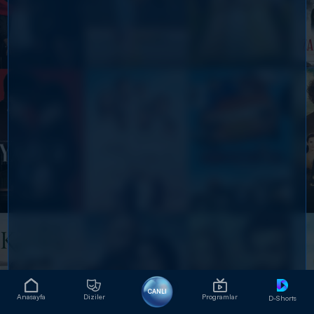
CANLI
Anasayfa
Diziler
Programlar
D-Shorts