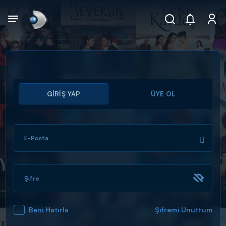
Arama
GİRİŞ YAP
ÜYE OL
muhteşem ikili
ARAMA SONUÇLARI
E-Posta
Şifre
Beni Hatırla
Şifremi Unuttum
DİĞER SONUÇLAR