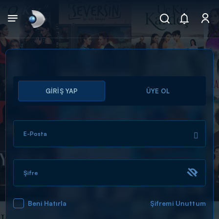
Arama
GİRİŞ YAP
ÜYE OL
muhteşem ikili
ARAMA SONUÇLARI
E-Posta
Şifre
Beni Hatırla
Şifremi Unuttum
DİĞER SONUÇLAR