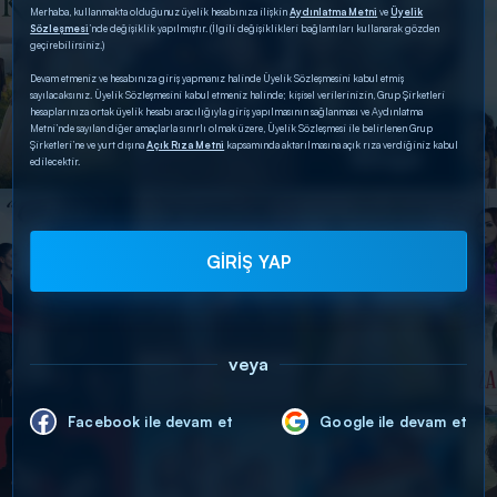
Merhaba, kullanmakta olduğunuz üyelik hesabınıza ilişkin
Aydınlatma Metni
ve
Üyelik
Sözleşmesi
’nde değişiklik yapılmıştır. (İlgili değişiklikleri bağlantıları kullanarak gözden
geçirebilirsiniz.)
Devam etmeniz ve hesabınıza giriş yapmanız halinde Üyelik Sözleşmesini kabul etmiş
sayılacaksınız. Üyelik Sözleşmesini kabul etmeniz halinde; kişisel verilerinizin, Grup Şirketleri
hesaplarınıza ortak üyelik hesabı aracılığıyla giriş yapılmasının sağlanması ve Aydınlatma
Metni’nde sayılan diğer amaçlarla sınırlı olmak üzere, Üyelik Sözleşmesi ile belirlenen Grup
Şirketleri’ne ve yurt dışına
Açık Rıza Metni
kapsamında aktarılmasına açık rıza verdiğiniz kabul
edilecektir.
GİRİŞ YAP
veya
Facebook ile devam et
Google ile devam et