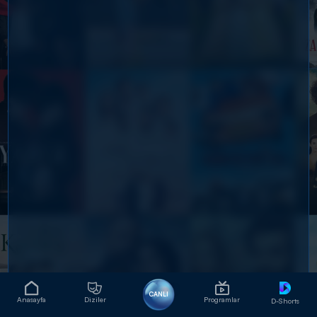
CANLI
Anasayfa
Diziler
Programlar
D-Shorts